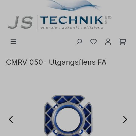
 hovedinnhold
CMRV 050- Utgangsflens FA