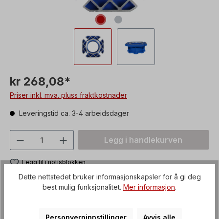
kr 268,08*
Priser inkl. mva. pluss fraktkostnader
Leveringstid ca. 3-4 arbeidsdager
Produktmengde: Skriv inn ønsket verdi, 
Legg i handlekurven
Legg til i notisblokken
Produktnummer:
CAF05.FA
Dette nettstedet bruker informasjonskapsler for å gi deg
best mulig funksjonalitet.
Mer informasjon
.
Fraktkostnader
Artikkel + emballasje
Personverninnstillinger
Avvis alle