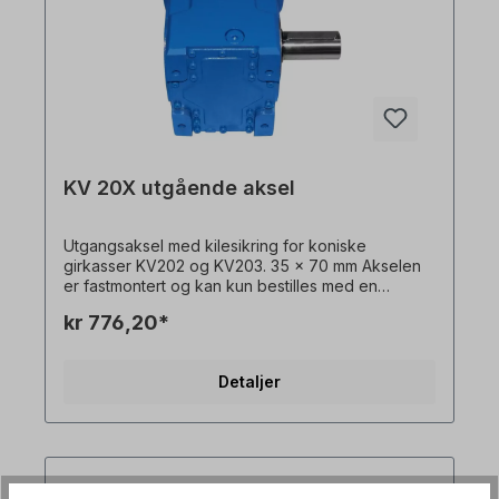
KV 20X utgående aksel
Utgangsaksel med kilesikring for koniske
girkasser KV202 og KV203. 35 x 70 mm Akselen
er fastmontert og kan kun bestilles med en
girmotor. Vennligst spesifiser monteringssiden
kr 776,20*
(basert på monteringsposisjon M1). Alle
produktbilder er uforpliktende eksempler! Med
forbehold om tekniske endringer.
Detaljer