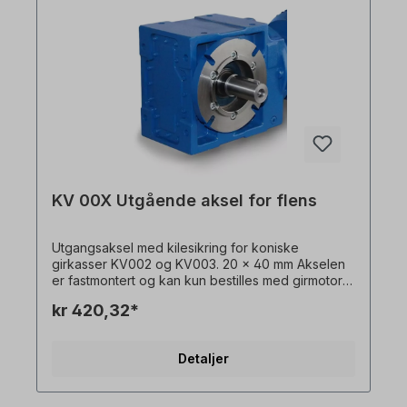
KV 00X Utgående aksel for flens
Utgangsaksel med kilesikring for koniske
girkasser KV002 og KV003. 20 x 40 mm Akselen
er fastmontert og kan kun bestilles med girmotor +
flens. Vennligst spesifiser monteringssiden (basert
kr 420,32*
på monteringsposisjon M1). Alle produktbilder er
uforpliktende eksempler! Med forbehold om
tekniske endringer.
Detaljer