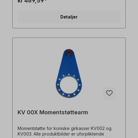
kr 469,59*
eksempler! Med forbehold om tekniske endringer.
Detaljer
KV 00X Momentstøttearm
Momentstøtte for koniske girkasser KV002 og
KV003. Alle produktbilder er uforpliktende