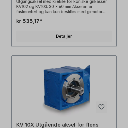
Utgangsaksel med kilekile for koniske girkasser
KV102 og KV103. 30 x 60 mm Akselen er
fastmontert og kan kun bestilles med girmotor.
Vennligst spesifiser monteringssiden (basert på
kr 535,17*
monteringsposisjon M1). Alle produktbilder er
uforpliktende eksempler! Med forbehold om
tekniske endringer.
Detaljer
KV 10X Utgående aksel for flens