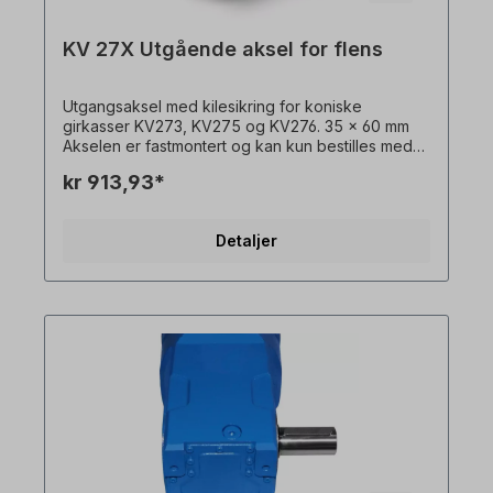
KV 27X Utgående aksel for flens
Utgangsaksel med kilesikring for koniske
girkasser KV273, KV275 og KV276. 35 x 60 mm
Akselen er fastmontert og kan kun bestilles med
girmotor + flens. Vennligst spesifiser
kr 913,93*
monteringssiden (basert på monteringsposisjon
M1). Alle produktbilder er uforpliktende
eksempler! Med forbehold om tekniske endringer.
Detaljer