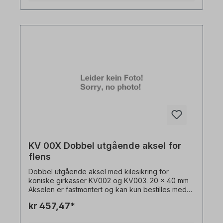
KV 00X Dobbel utgående aksel for
flens
Dobbel utgående aksel med kilesikring for
koniske girkasser KV002 og KV003. 20 x 40 mm
Akselen er fastmontert og kan kun bestilles med
girmotor + flens. Alle produktbilder er
kr 457,47*
uforpliktende eksempler! Med forbehold om
tekniske endringer.