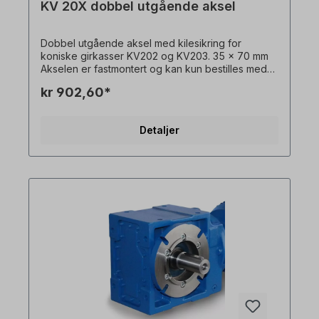
KV 20X dobbel utgående aksel
Dobbel utgående aksel med kilesikring for
koniske girkasser KV202 og KV203. 35 x 70 mm
Akselen er fastmontert og kan kun bestilles med
girmotor. Alle produktbilder er uforpliktende
kr 902,60*
eksempler! Med forbehold om tekniske endringer.
Detaljer