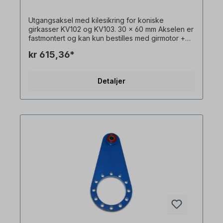
Utgangsaksel med kilesikring for koniske
girkasser KV102 og KV103. 30 x 60 mm Akselen er
fastmontert og kan kun bestilles med girmotor +
flens. Vennligst spesifiser monteringssiden (basert
kr 615,36*
på monteringsposisjon M1). Alle produktbilder er
uforpliktende eksempler! Med forbehold om
tekniske endringer.
Detaljer