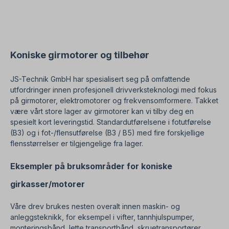
Koniske girmotorer og tilbehør
JS-Technik GmbH har spesialisert seg på omfattende
utfordringer innen profesjonell drivverksteknologi med fokus
på girmotorer, elektromotorer og frekvensomformere. Takket
være vårt store lager av girmotorer kan vi tilby deg en
spesielt kort leveringstid. Standardutførelsene i fotutførelse
(B3) og i fot-/flensutførelse (B3 / B5) med fire forskjellige
flensstørrelser er tilgjengelige fra lager.
Eksempler på bruksområder for koniske
girkasser/motorer
Våre drev brukes nesten overalt innen maskin- og
anleggsteknikk, for eksempel i vifter, tannhjulspumper,
monteringsbånd, lette transportbånd, skruetransportører,