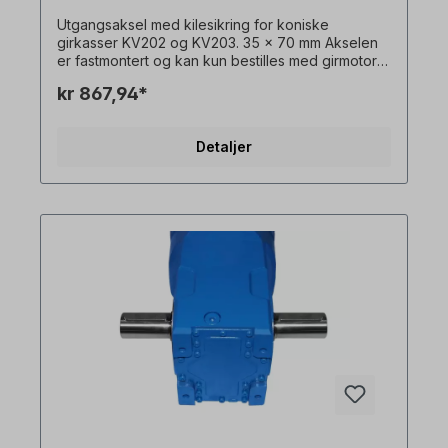
Utgangsaksel med kilesikring for koniske
girkasser KV202 og KV203. 35 x 70 mm Akselen
er fastmontert og kan kun bestilles med girmotor +
flens. Vennligst spesifiser monteringssiden (basert
kr 867,94*
på monteringsposisjon M1). Alle produktbilder er
uforpliktende eksempler! Med forbehold om
tekniske endringer.
Detaljer