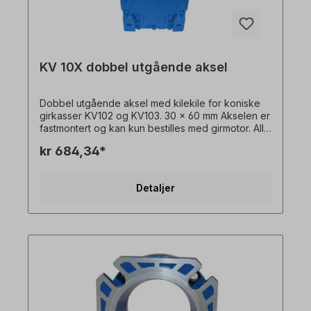
KV 10X dobbel utgående aksel
Dobbel utgående aksel med kilekile for koniske
girkasser KV102 og KV103. 30 x 60 mm Akselen er
fastmontert og kan kun bestilles med girmotor. Alle
produktbilder er uforpliktende eksempler! Med
kr 684,34*
forbehold om tekniske endringer.
Detaljer