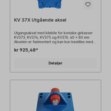
KV 37X Utgående aksel
Utgangsaksel med kilekile for koniske girkasser
KV373, KV374, KV375 og KV376. 40 x 80 mm
Akselen er fastmontert og kan kun bestilles med
en girmotor. Vennligst spesifiser monteringssiden
kr 925,48*
(basert på monteringsposisjon M1). Alle
produktbilder er uforpliktende eksempler! Med
forbehold om tekniske endringer.
Detaljer