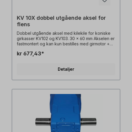
KV 10X dobbel utgående aksel for
flens
Dobbel utgående aksel med kilekile for koniske
girkasser KV102 og KV103. 30 x 60 mm Akselen er
fastmontert og kan kun bestilles med girmotor +
flens. Alle produktbilder er uforpliktende
kr 677,43*
eksempler! Med forbehold om tekniske endringer.
Detaljer