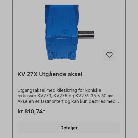
KV 27X Utgående aksel
Utgangsaksel med kilesikring for koniske
girkasser KV273, KV275 og KV276. 35 x 60 mm
Akselen er fastmontert og kan kun bestilles med
girmotor. Vennligst spesifiser monteringssiden
kr 810,74*
(basert på monteringsposisjon M1). Alle
produktbilder er uforpliktende eksempler! Med
forbehold om tekniske endringer.
Detaljer