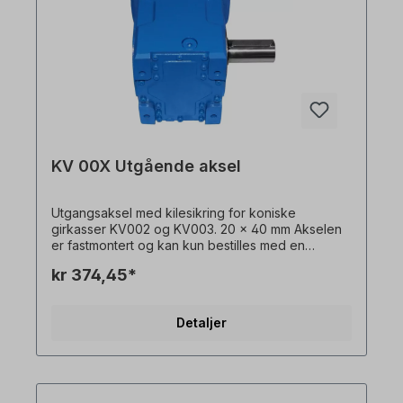
KV 00X Utgående aksel
Utgangsaksel med kilesikring for koniske
girkasser KV002 og KV003. 20 x 40 mm Akselen
er fastmontert og kan kun bestilles med en
girmotor. Vennligst spesifiser monteringssiden
kr 374,45*
(basert på monteringsposisjon M1). Alle
produktbilder er uforpliktende eksempler! Med
forbehold om tekniske endringer.
Detaljer