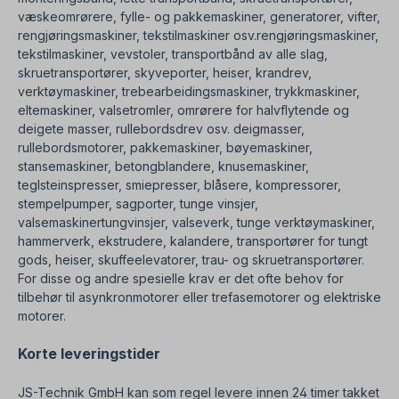
væskeomrørere, fylle- og pakkemaskiner, generatorer, vifter,
rengjøringsmaskiner, tekstilmaskiner osv.rengjøringsmaskiner,
tekstilmaskiner, vevstoler, transportbånd av alle slag,
skruetransportører, skyveporter, heiser, krandrev,
verktøymaskiner, trebearbeidingsmaskiner, trykkmaskiner,
eltemaskiner, valsetromler, omrørere for halvflytende og
deigete masser, rullebordsdrev osv. deigmasser,
rullebordsmotorer, pakkemaskiner, bøyemaskiner,
stansemaskiner, betongblandere, knusemaskiner,
teglsteinspresser, smiepresser, blåsere, kompressorer,
stempelpumper, sagporter, tunge vinsjer,
valsemaskinertungvinsjer, valseverk, tunge verktøymaskiner,
hammerverk, ekstrudere, kalandere, transportører for tungt
gods, heiser, skuffeelevatorer, trau- og skruetransportører.
For disse og andre spesielle krav er det ofte behov for
tilbehør til asynkronmotorer eller trefasemotorer og elektriske
motorer.
Korte leveringstider
JS-Technik GmbH kan som regel levere innen 24 timer takket