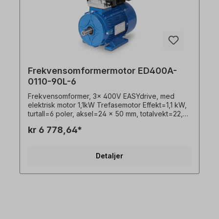
Frekvensomformermotor ED400A-
0110-90L-6
Frekvensomformer, 3x 400V EASYdrive, med
elektrisk motor 1,1kW Trefasemotor Effekt=1,1 kW,
turtall=6 poler, aksel=24 x 50 mm, totalvekt=22,8
kg,design=vennligst velg, inngangsspenning=3 x
kr 6 778,64*
400 V - 50 Hz, 3 x 460 V - 60 Hz (± 5 % i henhold
til VDE 0530),frekvens=50/60 Hertz,
lakkering=RAL 5010 (gentianablå),
Detaljer
beskyttelsesklasse=IP55, Temperaturføler=3 x
PTC-termistorer, Klemmeboksens
plassering=øverst, Hus=trykkstøpt aluminium,
Isolasjonsklasse=F (155 °C), Kulelager=SKF, C&U,
eller tilsvarende, Kjøling=aksial tilsvarende,
kjøling=aksialvifte (plast),
FrekvensomformerEffekt=1,1 kW, størrelse=A,