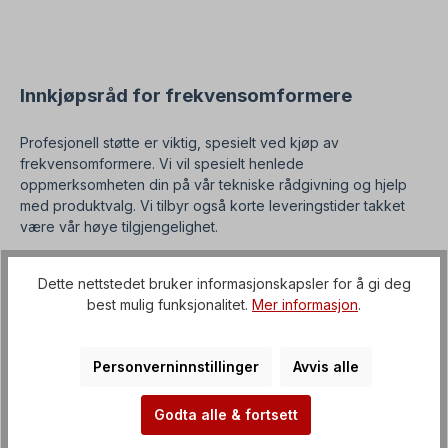
inngangsspenning=3 x 400 V +10 % (trefase),
inngangsfrekvens=50/60 Hz,utgangsfrekvens=0-
400 Hz, EMC-filter=C2, beskyttelsesklasse=IP65,
mål=233 mm x 153 mm x 120 mm,nettstrøm
(inngang)=2,6 A. Ideelt reguleringsområde=5- 60
Hz, med konstant nominelt dreiemoment, under 30
Innkjøpsråd for frekvensomformere
Hzen ekstern vifte er nødvendig for kjøling.
ProduktinformasjonEASYdrive-drivkontrollerne er
Profesjonell støtte er viktig, spesielt ved kjøp av
CE-, UL- og CSA-sertifisert. EASYdrive oppfyller
EMC-klasse C2 (for 3-faset nettforsyning) eller C1
frekvensomformere. Vi vil spesielt henlede
(for 1-faset nettforsyning) uten eksterne filtertiltak.
oppmerksomheten din på vår tekniske rådgivning og hjelp
Mulig valg av varianter! ProduktvalgDen viste
med produktvalg. Vi tilbyr også korte leveringstider takket
"frekvensomformeren med MMI-styringsenhet" er
være vår høye tilgjengelighet.
fullt brukbar og inneholder et potensiometer som
er innebygd i siden. Viktigemerknader Denne
frekvensomformeren er et spesialtilpasset
Dette nettstedet bruker informasjonskapsler for å gi deg
produkt. Avbestilling eller tilbaketrekking fra
best mulig funksjonalitet.
Mer informasjon
.
kjøpet er utelukket!Alle produktbilder er
uforpliktende eksempler! Med forbehold om
tekniske endringer.
Personverninnstillinger
Avvis alle
Godta alle & fortsett