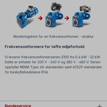
Monteringstrinn for en frekvensomformer - struktur
Frekvensomformere for tøffe miljøforhold
Vi leverer frekvensomformerserien S100 fra 0,4 kW - 22 kW.
Dette er enheter for 200 V - 240 V og 380 V - 480 V. Serien
oppfyller NEMA Type 4X-standarden samt 60529-standarden
for beskyttelsesklasse IP66.
SEO=Rimelige frekvensomformere i 230V + 400V.
Innkjøpsråd for frekvensomformere.
Kundeservice