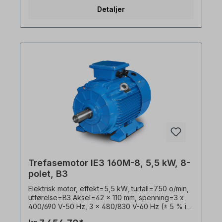
Beskyttelsesklasse=IP55, Temperaturføler=3 x
Detaljer
PTC-termistorer, Vekt=xx kg, Driftsmodus=S1- 100
% ED, Klemmeboksens plassering=øverst,
Hus=grå støpejern, Isolasjonsklasse=F (155 °C),
Kulelager=SKF eller tilsvarende,
kjøling=aksialvifte (plast), motorføtter=skrubare
(hvis tilgjengelig). Motorlagrene er konstruert for
clutchdrift. For remdrift anbefaler vi forsterkede
sylindriske rullelagre Den elektriske motoren er
egnet for bruk med frekvensomformere og for
begge rotasjonsretninger. I henhold til VDE 0105
og IEC 364 må alt arbeid på den elektriske
drivenheten kun utføres av kvalifisert personell.
For modifikasjoner eller spesialutførelser,
vennligst send oss en forespørsel. Alle
produktbilder er uforpliktende eksempler! Med
forbehold om tekniske endringer.
Trefasemotor IE3 160M-8, 5,5 kW, 8-
polet, B3
Elektrisk motor, effekt=5,5 kW, turtall=750 o/min,
utførelse=B3 Aksel=42 x 110 mm, spenning=3 x
400/690 V-50 Hz, 3 x 480/830 V-60 Hz (± 5 % i
henhold til VDE 0530), Frekvens=50/60 Hertz,