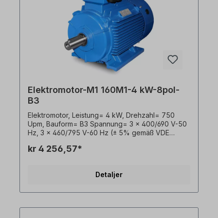
Elektromotor-M1 160M1-4 kW-8pol-
B3
Elektromotor, Leistung= 4 kW, Drehzahl= 750
Upm, Bauform= B3 Spannung= 3 x 400/690 V-50
Hz, 3 x 460/795 V-60 Hz (± 5% gemäß VDE
0530), Frequenz= 50/60 Hertz. Lackierung= RAL
kr 4 256,57*
5010 (Enzianblau), Schutzart= IP55,
Temperaturfühler= 3 x PTC-Kaltleiter, Betriebsart=
S1- 100% ED, Klemmkastenlage= oben, Gehäuse=
Detaljer
Grauguss, Isolationsklasse= F (155°C),
Kugellager= SKF oder gleichwertig, Kühlung=
Axiallüfter (Kunststoff), Motorfüße= fest
vergossen (wenn vorhanden). Die Motor-
Lagerung ist für den Kupplungsbetrieb ausgelegt.