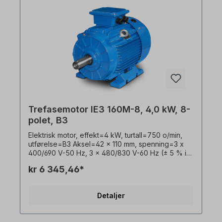
Bei Riemenantrieb empfehlen wir verstärkte
Zylinderrollenlager Der Elektromotor ist für den
Frequenzumrichter- Einsatz und für beide
Drehrichtungen geeignet. Gemäß VDE 0105 bzw.
IEC 364 sind alle Arbeiten am Elektroantrieb nur
von qualifiziertem Fachpersonal durchzuführen.
Bei Modifikationen oder Sonderausführungen
bitte Anfrage zusenden. Alle Produktfotos sind
unverbindliche Beispiele! Technische Änderungen
vorbehalten.
Trefasemotor IE3 160M-8, 4,0 kW, 8-
polet, B3
Elektrisk motor, effekt=4 kW, turtall=750 o/min,
utførelse=B3 Aksel=42 x 110 mm, spenning=3 x
400/690 V-50 Hz, 3 x 480/830 V-60 Hz (± 5 % i
henhold til VDE 0530), Frekvens=50/60 Hertz,
kr 6 345,46*
virkningsgradsklasse=IE3, virkningsgrad=84,8 %,
lakkfarge=RAL 5010 (gentianablått),
Beskyttelsesklasse=IP55, Temperaturføler=3 x
Detaljer
PTC-termistorer, Vekt=90 kg, Driftsmodus=S1- 100
% ED, Klemmeboksens plassering=øverst,
Hus=grå støpejern, Isolasjonsklasse=F (155 °C),