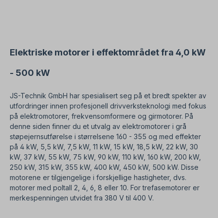
rotasjonsretninger. I henhold til VDE 0105 og IEC
364 må alt arbeid på den elektriske drivenheten
kun utføres av kvalifisert personell. For
modifikasjoner eller spesialutførelser, vennligst
send oss en forespørsel. Alle produktbilder er
uforpliktende eksempler! Med forbehold om
Elektriske motorer i effektområdet fra 4,0 kW
tekniske endringer.
- 500 kW
JS-Technik GmbH har spesialisert seg på et bredt spekter av
utfordringer innen profesjonell drivverksteknologi med fokus
på elektromotorer, frekvensomformere og girmotorer. På
denne siden finner du et utvalg av elektromotorer i grå
støpejernsutførelse i størrelsene 160 - 355 og med effekter
på 4 kW, 5,5 kW, 7,5 kW, 11 kW, 15 kW, 18,5 kW, 22 kW, 30
kW, 37 kW, 55 kW, 75 kW, 90 kW, 110 kW, 160 kW, 200 kW,
250 kW, 315 kW, 355 kW, 400 kW, 450 kW, 500 kW. Disse
motorene er tilgjengelige i forskjellige hastigheter, dvs.
motorer med poltall 2, 4, 6, 8 eller 10. For trefasemotorer er
merkespenningen utvidet fra 380 V til 400 V.