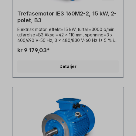
uforpliktende eksempler! Med forbehold om
tekniske endringer.
Trefasemotor IE3 160M2-2, 15 kW, 2-
polet, B3
Elektrisk motor, effekt=15 kW, turtall=3000 o/min,
utførelse=B3 Aksel=42 x 110 mm, spenning=3 x
400/690 V-50 Hz, 3 x 480/830 V-60 Hz (± 5 % i
henhold til VDE 0530), frekvens=50/60 Hertz.
kr 9 179,03*
Virkningsgradsklasse=IE3, virkningsgrad=91,9 %,
lakkering=RAL 5010 (gentianablått),
beskyttelsesklasse=IP55, temperaturføler=3 x
Detaljer
PTC-termistorer, Driftsmodus=S1- 100 % ED,
plassering av koblingsboks=øverst, hus=grå
støpejern, isolasjonsklasse=F (155 °C),
Kulelager=SKF eller tilsvarende,
kjøling=aksialvifte (plast), motorføtter=skrubare
(hvis tilgjengelig). Motorlagrene er konstruert for
clutchdrift. For remdrift anbefaler vi forsterkede
sylindriske rullelagre Elektromotoren er egnet for
bruk med frekvensomformere og for begge
rotasjonsretninger. I henhold til VDE 0105 og IEC
364 må alt arbeid på den elektriske drivenheten
kun utføres av kvalifisert personell. For
modifikasjoner eller spesialutførelser, vennligst