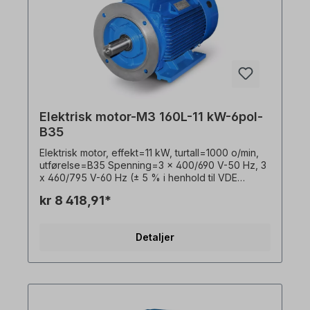
bruk med frekvensomformere og for begge
rotasjonsretninger. I henhold til VDE 0105 og IEC
364 må alt arbeid på den elektriske drivenheten
kun utføres av kvalifisert personell. For
modifikasjoner eller spesialutførelser, vennligst
send oss en forespørsel. Alle produktbilder er
uforpliktende eksempler! Med forbehold om
tekniske endringer.
Elektrisk motor-M3 160L-11 kW-6pol-
B35
Elektrisk motor, effekt=11 kW, turtall=1000 o/min,
utførelse=B35 Spenning=3 x 400/690 V-50 Hz, 3
x 460/795 V-60 Hz (± 5 % i henhold til VDE
0530), frekvens=50/60 Hertz.
kr 8 418,91*
Virkningsgradsklasse=IE3, virkningsgrad=89,1 %,
lakkering=RAL 5010 (ensianblå),
beskyttelsesklasse=IP55, temperaturføler=3 x
Detaljer
PTC-termistorer, Vekt=132 kg, driftsmodus=S1-
100 % ED, plassering av koblingsboks=øverst,
hus=grå støpejern, isolasjonsklasse=F (155 °C),
Kulelager=SKF eller tilsvarende,
kjøling=aksialvifte (plast), motorføtter=faststøpte
(hvis de finnes). Motorlagrene er konstruert for