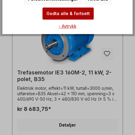
kjøling=aksialvifte (plast), motorføtter=skrubare
(hvis tilgjengelig). Motorlagrene er konstruert for
clutchdrift. For remdrift anbefaler vi forsterkede
Godta alle & fortsett
sylindriske rullelagre Elektromotoren er egnet for
bruk med frekvensomformere og for begge
- Avtrykk
rotasjonsretninger. I henhold til VDE 0105 og IEC
364 må alt arbeid på den elektriske drivenheten
kun utføres av kvalifisert personell. For
modifikasjoner eller spesialutførelser, vennligst
send oss en forespørsel. Alle produktbilder er
uforpliktende eksempler! Med forbehold om
tekniske endringer.
Trefasemotor IE3 160M-2, 11 kW, 2-
polet, B35
Elektrisk motor, effekt=11 kW, turtall=3000 o/min,
utførelse=B35 Aksel=42 x 110 mm, spenning=3 x
400/690 V-50 Hz, 3 x 480/830 V-60 Hz (± 5 % i
henhold til VDE 0530), frekvens=50/60 Hertz.
kr 8 683,75*
Effektivitetsklasse=IE3, virkningsgrad=91,2 %,
lakkering=RAL 5010 (gentianablått),
beskyttelsesklasse=IP55, temperaturføler=3 x
Detaljer
PTC-termistorer, Vekt=109,0 kg, driftsmodus=S1-
100 % ED, plassering av koblingsboks=øverst,