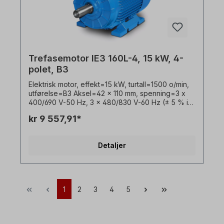
kun utføres av kvalifisert personell. For
modifikasjoner eller spesialutførelser, vennligst
send oss en forespørsel. Alle produktbilder er
uforpliktende eksempler! Med forbehold om
tekniske endringer.
Trefasemotor IE3 160L-4, 15 kW, 4-
polet, B3
Elektrisk motor, effekt=15 kW, turtall=1500 o/min,
utførelse=B3 Aksel=42 x 110 mm, spenning=3 x
400/690 V-50 Hz, 3 x 480/830 V-60 Hz (± 5 % i
henhold til VDE 0530), frekvens=50/60 Hertz.
kr 9 557,91*
Virkningsgradsklasse=IE3, virkningsgrad=92,1 %,
lakkering=RAL 5010 (gentianablått),
beskyttelsesklasse=IP55, temperaturføler=3 x
Detaljer
PTC-termistorer, Driftsmodus=S1- 100 % ED,
plassering av koblingsboks=øverst, hus=grå
støpejern, isolasjonsklasse=F (155 °C),
Kulelager=SKF eller tilsvarende,
kjøling=aksialvifte (plast), motorføtter=skrubare
1
2
3
4
5
(hvis tilgjengelig). Motorlagrene er konstruert for
clutchdrift. For remdrift anbefaler vi forsterkede
sylindriske rullelagre Elektromotoren er egnet for
bruk med frekvensomformere og for begge