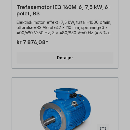
Trefasemotor IE3 160M-6, 7,5 kW, 6-
polet, B3
Elektrisk motor, effekt=7,5 kW, turtall=1000 o/min,
utførelse=B3 Aksel=42 x 110 mm, spenning=3 x
400/690 V-50 Hz, 3 x 480/830 V-60 Hz (± 5 % i
henhold til VDE 0530), frekvens=50/60 Hertz.
kr 7 874,08*
Virkningsgradsklasse=IE3, virkningsgrad=89,1 %,
lakkering=RAL 5010 (gentianablått),
beskyttelsesklasse=IP55, temperaturføler=3 x
Detaljer
PTC-termistorer, Driftsmodus=S1- 100 % ED,
plassering av koblingsboks=øverst, hus=grå
støpejern, isolasjonsklasse=F (155 °C),
Kulelager=SKF eller tilsvarende,
kjøling=aksialvifte (plast), motorføtter=skrubare
(hvis tilgjengelig). Motorlagrene er konstruert for
clutchdrift. For remdrift anbefaler vi forsterkede
sylindriske rullelagre Elektromotoren er egnet for
bruk med frekvensomformere og for begge
rotasjonsretninger. I henhold til VDE 0105 og IEC
364 må alt arbeid på den elektriske drivenheten
kun utføres av kvalifisert personell. For
modifikasjoner eller spesialutførelser, vennligst
send oss en forespørsel. Alle produktbilder er