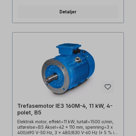
virkningsgrad=87,3 %, lakkfarge=RAL 5010
(gentianablått), Beskyttelsesklasse=IP55,
Detaljer
Temperaturføler=3 x PTC-termistorer, Vekt=116,0
kg, Driftsmodus=S1- 100 % ED, Klemmeboksens
plassering=øverst, Hus=grå støpejern,
Isolasjonsklasse=F (155 °C), Kulelager=SKF eller
tilsvarende, kjøling=aksialvifte (plast),
motorføtter=skrubare (hvis tilgjengelig).
Motorlagrene er konstruert for clutchdrift. For
remdrift anbefaler vi forsterkede sylindriske
rullelagre Den elektriske motoren er egnet for
bruk med frekvensomformere og for begge
rotasjonsretninger. I henhold til VDE 0105 og IEC
364 må alt arbeid på den elektriske drivenheten
kun utføres av kvalifisert personell. For
modifikasjoner eller spesialutførelser, vennligst
send oss en forespørsel. Alle produktbilder er
uforpliktende eksempler! Med forbehold om
tekniske endringer.
Trefasemotor IE3 160M-4, 11 kW, 4-
polet, B5
Elektrisk motor, effekt=11 kW, turtall=1500 o/min,
utførelse=B5 Aksel=42 x 110 mm, spenning=3 x
400/690 V-50 Hz, 3 x 480/830 V-60 Hz (± 5 % i