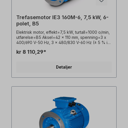
uforpliktende eksempler! Med forbehold om
tekniske endringer.
Trefasemotor IE3 160M-6, 7,5 kW, 6-
polet, B5
Elektrisk motor, effekt=7,5 kW, turtall=1000 o/min,
utførelse=B5 Aksel=42 x 110 mm, spenning=3 x
400/690 V-50 Hz, 3 x 480/830 V-60 Hz (± 5 % i
henhold til VDE 0530), frekvens=50/60 Hertz.
kr 8 110,29*
Virkningsgradsklasse=IE3, virkningsgrad=89,1 %,
lakkering=RAL 5010 (gentianablått),
beskyttelsesklasse=IP55, temperaturføler=3 x
Detaljer
PTC-termistorer, Driftsmodus=S1- 100 % ED,
plassering av koblingsboks=øverst, hus=grå
støpejern, isolasjonsklasse=F (155 °C),
Kulelager=SKF eller tilsvarende,
kjøling=aksialvifte (plast), motorføtter=skrubare
(hvis tilgjengelig). Motorlagrene er konstruert for
clutchdrift. For remdrift anbefaler vi forsterkede
sylindriske rullelagre Elektromotoren er egnet for
bruk med frekvensomformere og for begge
rotasjonsretninger. I henhold til VDE 0105 og IEC
364 må alt arbeid på den elektriske drivenheten
kun utføres av kvalifisert personell. For