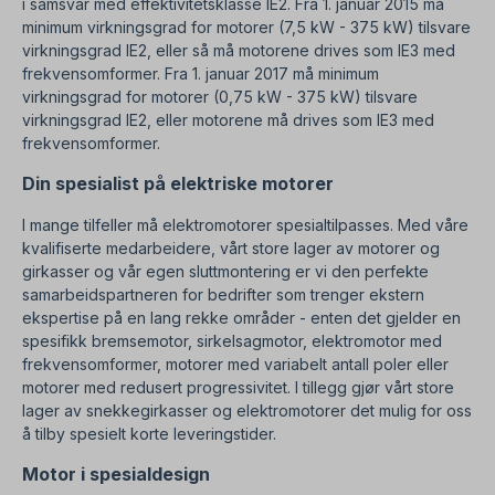
i samsvar med effektivitetsklasse IE2. Fra 1. januar 2015 må
minimum virkningsgrad for motorer (7,5 kW - 375 kW) tilsvare
virkningsgrad IE2, eller så må motorene drives som IE3 med
frekvensomformer. Fra 1. januar 2017 må minimum
virkningsgrad for motorer (0,75 kW - 375 kW) tilsvare
virkningsgrad IE2, eller motorene må drives som IE3 med
frekvensomformer.
Din spesialist på elektriske motorer
I mange tilfeller må elektromotorer spesialtilpasses.
Med våre
kvalifiserte medarbeidere, vårt store lager av motorer og
girkasser og vår egen sluttmontering er vi den perfekte
samarbeidspartneren for bedrifter som trenger ekstern
ekspertise på en lang rekke områder - enten det gjelder en
spesifikk bremsemotor, sirkelsagmotor, elektromotor
med
frekvensomformer, motorer med variabelt antall poler eller
motorer med redusert progressivitet.
I tillegg gjør vårt store
lager av snekkegirkasser og elektromotorer det mulig for oss
å tilby spesielt korte leveringstider.
Motor i spesialdesign