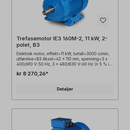
364 må alt arbeid på den elektriske drivenheten
kun utføres av kvalifisert personell. For
modifikasjoner eller spesialutførelser, vennligst
send oss en forespørsel. Alle produktbilder er
uforpliktende eksempler! Med forbehold om
tekniske endringer.
Trefasemotor IE3 160M-2, 11 kW, 2-
polet, B3
Elektrisk motor, effekt=11 kW, turtall=3000 o/min,
utførelse=B3 Aksel=42 x 110 mm, spenning=3 x
400/690 V-50 Hz, 3 x 480/830 V-60 Hz (± 5 % i
henhold til VDE 0530), frekvens=50/60 Hertz.
kr 8 270,26*
Virkningsgradsklasse=IE3, virkningsgrad=91,2 %,
lakkering=RAL 5010 (gentianablått),
beskyttelsesklasse=IP55, temperaturføler=3 x
Detaljer
PTC-termistorer, Vekt=109,0 kg, driftsmodus=S1-
100 % ED, plassering av koblingsboks=øverst,
hus=grå støpejern, isolasjonsklasse=F (155 °C),
Kulelager=SKF eller tilsvarende,
kjøling=aksialvifte (plast), motorføtter=skrubare
(hvis tilgjengelig). Motorlagrene er konstruert for
clutchdrift. For remdrift anbefaler vi forsterkede
sylindriske rullelagre Elektromotoren er egnet for