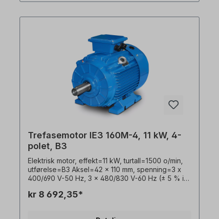
hus=grå støpejern, isolasjonsklasse=F (155 °C),
Kulelager=SKF eller tilsvarende,
kjøling=aksialvifte (plast), motorføtter=skrubare
(hvis tilgjengelig). Motorlagrene er konstruert for
clutchdrift. For remdrift anbefaler vi forsterkede
sylindriske rullelagre Elektromotoren er egnet for
bruk med frekvensomformere og for begge
rotasjonsretninger. I henhold til VDE 0105 og IEC
364 må alt arbeid på den elektriske drivenheten
kun utføres av kvalifisert personell. For
modifikasjoner eller spesialutførelser, vennligst
send oss en forespørsel. Alle produktbilder er
uforpliktende eksempler! Med forbehold om
tekniske endringer.
Trefasemotor IE3 160M-4, 11 kW, 4-
polet, B3
Elektrisk motor, effekt=11 kW, turtall=1500 o/min,
utførelse=B3 Aksel=42 x 110 mm, spenning=3 x
400/690 V-50 Hz, 3 x 480/830 V-60 Hz (± 5 % i
henhold til VDE 0530), frekvens=50/60 Hertz.
kr 8 692,35*
Virkningsgradsklasse=IE3, virkningsgrad=91,4 %,
lakkering=RAL 5010 (gentianablått),
beskyttelsesklasse=IP55, temperaturføler=3 x