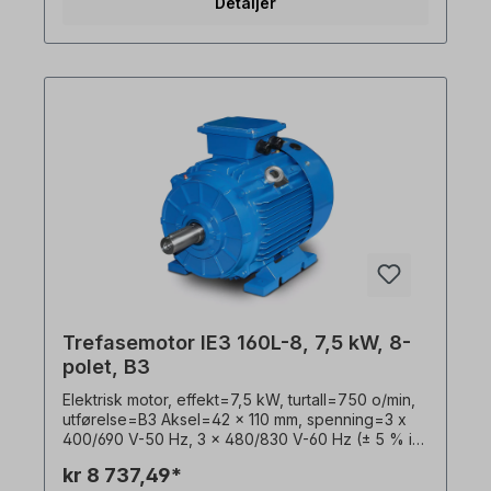
Detaljer
PTC-termistorer, Driftsmodus=S1- 100 % ED,
plassering av koblingsboks=øverst, hus=grå
støpejern, isolasjonsklasse=F (155 °C),
Kulelager=SKF eller tilsvarende,
kjøling=aksialvifte (plast), motorføtter=skrubare
(hvis tilgjengelig). Motorlagrene er konstruert for
clutchdrift. For remdrift anbefaler vi forsterkede
sylindriske rullelagre. Den elektriske motoren er
egnet for bruk med frekvensomformere og for
begge rotasjonsretninger. I henhold til VDE 0105
og IEC 364 må alt arbeid på den elektriske
drivenheten kun utføres av kvalifisert personell.
For modifikasjoner eller spesialutførelser,
vennligst send oss en forespørsel. Alle
produktbilder er uforpliktende eksempler! Med
forbehold om tekniske endringer.
Trefasemotor IE3 160L-8, 7,5 kW, 8-
polet, B3
Elektrisk motor, effekt=7,5 kW, turtall=750 o/min,
utførelse=B3 Aksel=42 x 110 mm, spenning=3 x
400/690 V-50 Hz, 3 x 480/830 V-60 Hz (± 5 % i
henhold til VDE 0530), frekvens=50/60 Hertz.
kr 8 737,49*
Frekvens=50/60 Hertz, effektivitetsklasse=IE3,