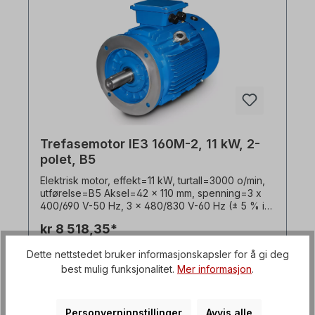
clutchdrift. For remdrift anbefaler vi forsterkede
sylindriske rullelagre Elektromotoren er egnet for
bruk med frekvensomformere og for begge
rotasjonsretninger. I henhold til VDE 0105 og IEC
364 må alt arbeid på den elektriske drivenheten
kun utføres av kvalifisert personell. For
modifikasjoner eller spesialutførelser, vennligst
send oss en forespørsel. Alle produktbilder er
uforpliktende eksempler! Med forbehold om
tekniske endringer.
Trefasemotor IE3 160M-2, 11 kW, 2-
polet, B5
Elektrisk motor, effekt=11 kW, turtall=3000 o/min,
utførelse=B5 Aksel=42 x 110 mm, spenning=3 x
400/690 V-50 Hz, 3 x 480/830 V-60 Hz (± 5 % i
henhold til VDE 0530), frekvens=50/60 Hertz.
kr 8 518,35*
Effektivitetsklasse=IE3, virkningsgrad=91,2 %,
lakkering=RAL 5010 (gentianablått),
Dette nettstedet bruker informasjonskapsler for å gi deg
beskyttelsesklasse=IP55, temperaturføler=3 x
Detaljer
best mulig funksjonalitet.
Mer informasjon
.
PTC-termistorer, Vekt=109,0 kg, driftsmodus=S1-
100 % ED, plassering av koblingsboks=øverst,
hus=grå støpejern, isolasjonsklasse=F (155 °C),
Kulelager=SKF eller tilsvarende,
Personverninnstillinger
Avvis alle