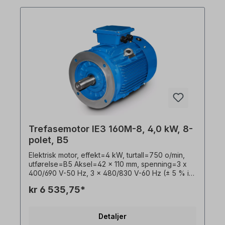
Kulelager=SKF eller tilsvarende,
kjøling=aksialvifte (plast), motorføtter=skrubare
(hvis tilgjengelig). Motorlagrene er konstruert for
clutchdrift. For remdrift anbefaler vi forsterkede
sylindriske rullelagre Den elektriske motoren er
egnet for bruk med frekvensomformere og for
begge rotasjonsretninger. I henhold til VDE 0105
og IEC 364 må alt arbeid på den elektriske
drivenheten kun utføres av kvalifisert personell.
For modifikasjoner eller spesialutførelser,
vennligst send oss en forespørsel. Alle
produktbilder er uforpliktende eksempler! Med
forbehold om tekniske endringer.
Trefasemotor IE3 160M-8, 4,0 kW, 8-
polet, B5
Elektrisk motor, effekt=4 kW, turtall=750 o/min,
utførelse=B5 Aksel=42 x 110 mm, spenning=3 x
400/690 V-50 Hz, 3 x 480/830 V-60 Hz (± 5 % i
henhold til VDE 0530), Frekvens=50/60 Hertz,
kr 6 535,75*
virkningsgradsklasse=IE3, virkningsgrad=84,8 %,
lakk=RAL 5010 (gentianablått),
Beskyttelsesklasse=IP55, Temperaturføler=3 x
Detaljer
PTC-termistorer, Vekt=90,0 kg, Driftsmodus=S1-