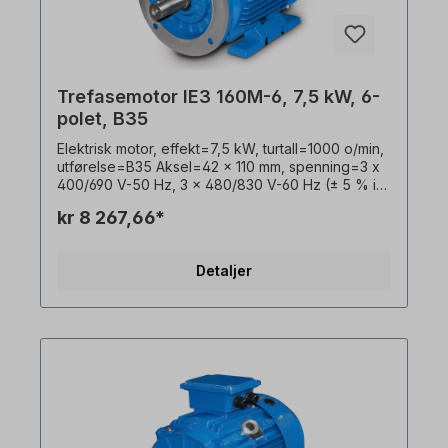
modifikasjoner eller spesialutførelser, vennligst
send oss en forespørsel. Alle produktbilder er
uforpliktende eksempler! Med forbehold om
tekniske endringer.
Trefasemotor IE3 160M-6, 7,5 kW, 6-
polet, B35
Elektrisk motor, effekt=7,5 kW, turtall=1000 o/min,
utførelse=B35 Aksel=42 x 110 mm, spenning=3 x
400/690 V-50 Hz, 3 x 480/830 V-60 Hz (± 5 % i
henhold til VDE 0530), frekvens=50/60 Hertz.
kr 8 267,66*
Virkningsgradsklasse=IE3, virkningsgrad=89,1 %,
lakkering=RAL 5010 (gentianablått),
beskyttelsesklasse=IP55, temperaturføler=3 x
Detaljer
PTC-termistorer, Driftsmodus=S1- 100 % ED,
plassering av koblingsboks=øverst, hus=grå
støpejern, isolasjonsklasse=F (155 °C),
Kulelager=SKF eller tilsvarende,
kjøling=aksialvifte (plast), motorføtter=skrubare
(hvis tilgjengelig).Motorlagrene er konstruert for
clutchdrift. For remdrift anbefaler vi forsterkede
sylindriske rullelagre Elektromotoren er egnet for
bruk med frekvensomformere og for begge
rotasjonsretninger. I henhold til VDE 0105 og IEC