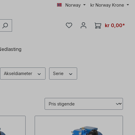
Norway
kr
Norway Krone
kr 0,00*
edlasting
Akseldiameter
Serie