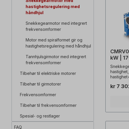
Snekkegearmotor med
hastighetsregulering med
håndhjul
Snekkegearmotor med integrert
frekvensomformer
Motor med spiralformet gir og
hastighetsregulering med håndhjul
CMRV04
Tannhjulsgirmotor med integrert
kW | 1
frekvensomformer
snekke
Snekkege
variabe
hastighet
Tilbehør til elektriske motorer
hastighet
230/400 
Tilbehør til girmotorer
kr 7 3
Hz (± 5 %
Beskyttel
Frekvensomformer
isolasjon
driftsmod
Tilbehør til frekvensomformer
%, total 
Hulaksel=
Spesial- og restlager
utvekslin
justerings
FAQ
Utvekslin