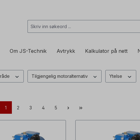
Om JS-Technik
Avtrykk
Kalkulator på nett
N
mråde
Tilgjengelig motoralternativ
Ytelse
1
2
3
4
5