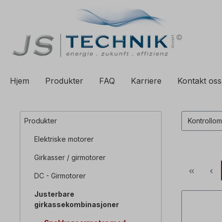
il søk
Gå til hovednavigasjon
Hjem
Produkter
FAQ
Karriere
Kontakt oss
Produkter
Kontrollo
Elektriske motorer
Girkasser / girmotorer
DC - Girmotorer
Justerbare
girkassekombinasjoner