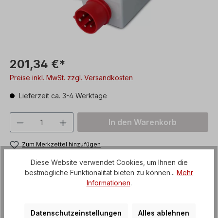
201,34 €*
Preise inkl. MwSt. zzgl. Versandkosten
Lieferzeit ca. 3-4 Werktage
Produkt Anzahl: Gib den gewünschten We
In den Warenkorb
Zum Merkzettel hinzufügen
Produktnummer:
ZBS-400-UeLS-10-16A
Diese Website verwendet Cookies, um Ihnen die
bestmögliche Funktionalität bieten zu können...
Mehr
Versandgebühren:
Artikel + Verpackung
Informationen
.
Unsere Zahlungsarten
Datenschutzeinstellungen
Alles ablehnen