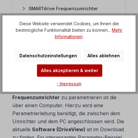
SMARTdrive Frequenzumrichter
Sanftanlaufgeräte / Softstarter
Diese Website verwendet Cookies, um Ihnen die
bestmögliche Funktionalität bieten zu können...
Mehr
Gleichstrom-Regelgerät
Informationen
.
Datenschutzeinstellungen
Alles ablehnen
4. Lässt sich der
Frequenzumrichter über
Alles akzeptieren & weiter
einen PC einstellen?
- Impressum
Die übersichtlichste Variante den
EASYdrive
Frequenzumrichter
zu parametrieren ist die
über einen Computer. Hierzu wird eine
Parametrierleitung benötigt, die zwischen dem
Umrichter und dem PC angeschlossen wird. Die
aktuelle
Software (DriveView)
ist im Download
zu finden. Ein interessantes Parameter-Beispiel