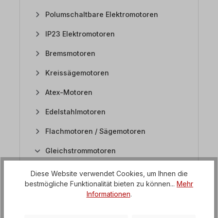
Polumschaltbare Elektromotoren
IP23 Elektromotoren
Bremsmotoren
Kreissägemotoren
Atex-Motoren
Edelstahlmotoren
Flachmotoren / Sägemotoren
Gleichstrommotoren
1. Was für ein Gehäuse haben die
Diese Website verwendet Cookies, um Ihnen die
Gleichstrommotoren?
bestmögliche Funktionalität bieten zu können...
Mehr
2. Sind Gleichstrommotoren mit Getriebe
Informationen
.
erhältlich?
3. Wie werden die Gleichstrommotoren