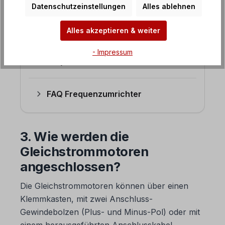
Datenschutzeinstellungen
Alles ablehnen
angeschlossen?
4. Was für Gleichstrommotoren werden
Alles akzeptieren & weiter
angeboten?
- Impressum
FAQ Getriebemotoren
FAQ Frequenzumrichter
3. Wie werden die
Gleichstrommotoren
angeschlossen?
Die Gleichstrommotoren können über einen
Klemmkasten, mit zwei Anschluss-
Gewindebolzen (Plus- und Minus-Pol) oder mit
einem herausgeführten Anschlusskabel