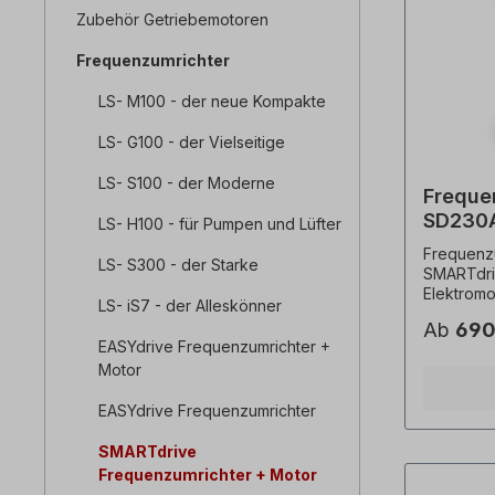
Zubehör Getriebemotoren
Frequenzumrichter
LS- M100 - der neue Kompakte
LS- G100 - der Vielseitige
LS- S100 - der Moderne
Freque
SD230A
LS- H100 - für Pumpen und Lüfter
Frequenzu
LS- S300 - der Starke
SMARTdriv
Elektromo
LS- iS7 - der Alleskönner
Drehzahl=
Ab
690
mm, Gesa
EASYdrive Frequenzumrichter +
Kg,Baufo
Motor
3 x 400 V
5% gemäß
EASYdrive Frequenzumrichter
50/60 Her
(Enzianbl
SMARTdrive
IP55, Tem
Kaltleite
Frequenzumrichter + Motor
Gehäuse