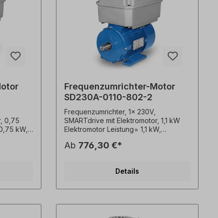
otor
Frequenzumrichter-Motor
SD230A-0110-802-2
Frequenzumrichter, 1x 230V,
, 0,75
SMARTdrive mit Elektromotor, 1,1 kW
0,75 kW,
Elektromotor Leistung= 1,1 kW,
9 x 40
Drehzahl= 2 polig, Welle= 19 x 40
Ab
776,30 €*
mm, Gesamtgewicht= 19,8
pannung=
Kg,Bauform= B3, Eingangsspannung=
- 60 Hz (±
3 x 400 V- 50 Hz, 3 x 460 V- 60 Hz (±
Details
uenz=
5% gemäß VDE 0530),Frequenz=
AL 5010
50/60 Hertz, Lackierung= RAL 5010
(Enzianblau), Schutzart=
x PTC-
IP55, Temperaturfühler= 3 x PTC-
= oben,
Kaltleiter, Klemmkastenlage= oben,
Gehäuse=