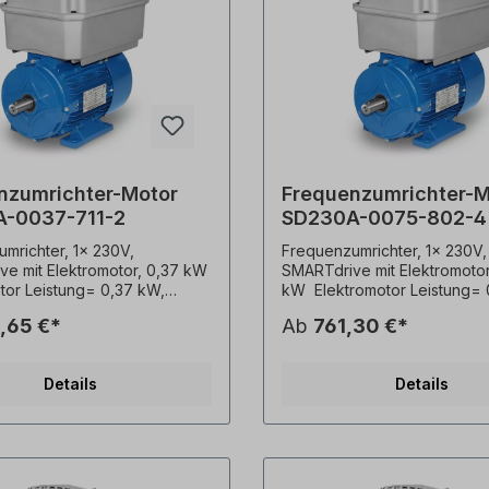
nzumrichter-Motor
Frequenzumrichter-M
-0037-711-2
SD230A-0075-802-4
mrichter, 1x 230V,
Frequenzumrichter, 1x 230V,
e mit Elektromotor, 0,37 kW
SMARTdrive mit Elektromotor
tor Leistung= 0,37 kW,
kW Elektromotor Leistung= 
 2 polig, Welle= 14 x 30
Drehzahl= 4 polig, Welle= 1
,65 €*
Ab
761,30 €*
mtgewicht= 8,5
mm, Gesamtgewicht= 14,9
rm= B3, Eingangsspannung=
Kg,Bauform= B3, Eingangss
- 50 Hz, 3 x 460 V- 60 Hz (±
3 x 400 V- 50 Hz, 3 x 460 V
Details
Details
 VDE 0530),Frequenz=
5% gemäß VDE 0530),Freq
tz, Lackierung= RAL 5010
50/60 Hertz, Lackierung= R
au), Schutzart=
(Enzianblau), Schutzart=
peraturfühler= 3 x PTC-
IP55, Temperaturfühler= 3 
r, Klemmkastenlage= oben,
Kaltleiter, Klemmkastenlage
=
Gehäuse=