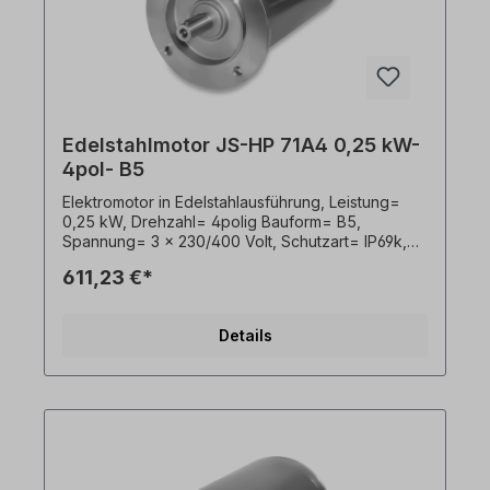
Edelstahlmotor JS-HP 71A4 0,25 kW-
4pol- B5
Elektromotor in Edelstahlausführung, Leistung=
0,25 kW, Drehzahl= 4polig Bauform= B5,
Spannung= 3 x 230/400 Volt, Schutzart= IP69k,
Temperaturfühler= PTO, Gewicht= 12,5kg, Welle=
611,23 €*
14 x 30 mm, Kabelausgang hygienisch,
Frequenzumrichter geeignet, Gemäß VDE 0105
bzw. IEC 364 sind alle Arbeiten am
Details
Elektroantrieb nur von qualifiziertem Fachpersonal
durchzuführen. Alle Produktfotos sind
unverbindliche Beispiele!Wichtige Hinweise Bei
diesem Antrieb handelt es sich um eine
Sonderanfertigung. Ein Rücktritt oder Widerruf
vom Kauf ist ausgeschlossen!Alle Produktfotos
sind unverbindliche Beispiele! Technische
Änderungen vorbehalten.