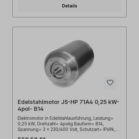
bzw. IEC 364 sind alle Arbeiten am
Details
Elektroantrieb nur von qualifiziertem Fachpersonal
durchzuführen. Alle Produktfotos sind
unverbindliche Beispiele!Wichtige Hinweise Bei
diesem Antrieb handelt es sich um eine
Sonderanfertigung. Ein Rücktritt oder Widerruf
vom Kauf ist ausgeschlossen!Alle Produktfotos
sind unverbindliche Beispiele! Technische
Änderungen vorbehalten.
Edelstahlmotor JS-HP 71A4 0,25 kW-
4pol- B14
Elektromotor in Edelstahlausführung, Leistung=
0,25 kW, Drehzahl= 4polig Bauform= B14,
Spannung= 3 x 230/400 Volt, Schutzart= IP69k,
Temperaturfühler= PTO, Gewicht= 11,6kg, Welle=