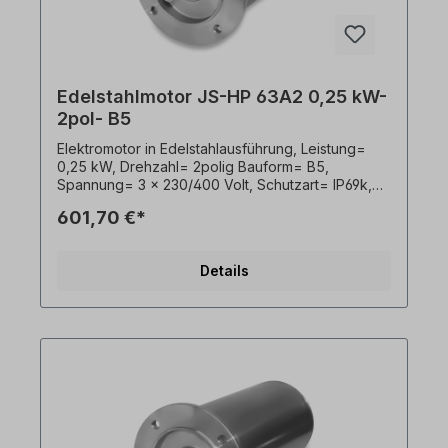
Edelstahlmotor JS-HP 63A2 0,25 kW-
2pol- B5
Elektromotor in Edelstahlausführung, Leistung=
0,25 kW, Drehzahl= 2polig Bauform= B5,
Spannung= 3 x 230/400 Volt, Schutzart= IP69k,
Temperaturfühler= PTO, Gewicht= 12,5kg, Welle=
601,70 €*
11 x 23 mm, Kabelausgang hygienisch,
Frequenzumrichter geeignet, Gemäß VDE 0105
bzw. IEC 364 sind alle Arbeiten am
Details
Elektroantrieb nur von qualifiziertem Fachpersonal
durchzuführen. Alle Produktfotos sind
unverbindliche Beispiele!Wichtige Hinweise Bei
diesem Antrieb handelt es sich um eine
Sonderanfertigung. Ein Rücktritt oder Widerruf
vom Kauf ist ausgeschlossen!Alle Produktfotos
sind unverbindliche Beispiele! Technische
Änderungen vorbehalten.