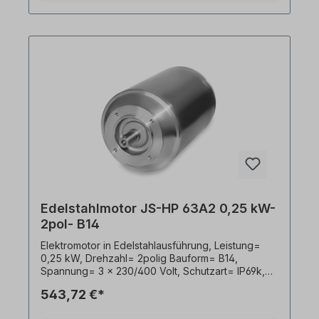
durchzuführen. Alle Produktfotos sind
unverbindliche Beispiele!Wichtige Hinweise Bei
diesem Antrieb handelt es sich um eine
Sonderanfertigung. Ein Rücktritt oder Widerruf
vom Kauf ist ausgeschlossen!Alle Produktfotos
sind unverbindliche Beispiele! Technische
Änderungen vorbehalten.
Edelstahlmotor JS-HP 63A2 0,25 kW-
2pol- B14
Elektromotor in Edelstahlausführung, Leistung=
0,25 kW, Drehzahl= 2polig Bauform= B14,
Spannung= 3 x 230/400 Volt, Schutzart= IP69k,
Temperaturfühler= PTO, Gewicht= 11,6kg, Welle=
543,72 €*
11 x 23 mm, Kabelausgang hygienisch,
Frequenzumrichter geeignet, Gemäß VDE 0105