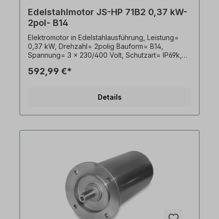
Edelstahlmotor JS-HP 71B2 0,37 kW-
2pol- B14
Elektromotor in Edelstahlausführung, Leistung=
0,37 kW, Drehzahl= 2polig Bauform= B14,
Spannung= 3 x 230/400 Volt, Schutzart= IP69k,
Temperaturfühler= PTO, Gewicht= 13,5kg, Welle=
592,99 €*
14 x 30 mm, Kabelausgang hygienisch,
Frequenzumrichter geeignet, Gemäß VDE 0105
bzw. IEC 364 sind alle Arbeiten am
Details
Elektroantrieb nur von qualifiziertem Fachpersonal
durchzuführen. Alle Produktfotos sind
unverbindliche Beispiele!Wichtige Hinweise Bei
diesem Antrieb handelt es sich um eine
Sonderanfertigung. Ein Rücktritt oder Widerruf
vom Kauf ist ausgeschlossen!Alle Produktfotos
sind unverbindliche Beispiele! Technische
Änderungen vorbehalten.