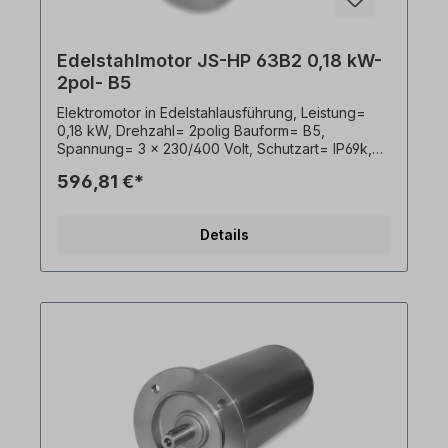
Edelstahlmotor JS-HP 63B2 0,18 kW-
2pol- B5
Elektromotor in Edelstahlausführung, Leistung=
0,18 kW, Drehzahl= 2polig Bauform= B5,
Spannung= 3 x 230/400 Volt, Schutzart= IP69k,
Temperaturfühler= PTO, Gewicht= 10,7kg, Welle=
596,81 €*
11 x 23 mm, Kabelausgang hygienisch,
Frequenzumrichter geeignet, Gemäß VDE 0105
bzw. IEC 364 sind alle Arbeiten am
Details
Elektroantrieb nur von qualifiziertem Fachpersonal
durchzuführen. Alle Produktfotos sind
unverbindliche Beispiele!Wichtige Hinweise Bei
diesem Antrieb handelt es sich um eine
Sonderanfertigung. Ein Rücktritt oder Widerruf
vom Kauf ist ausgeschlossen!Alle Produktfotos
sind unverbindliche Beispiele! Technische
Änderungen vorbehalten.