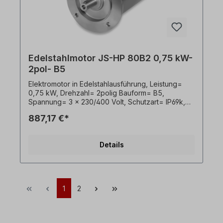
Edelstahlmotor JS-HP 80B2 0,75 kW-
2pol- B5
Elektromotor in Edelstahlausführung, Leistung=
0,75 kW, Drehzahl= 2polig Bauform= B5,
Spannung= 3 x 230/400 Volt, Schutzart= IP69k,
Temperaturfühler= PTO, Gewicht= 24kg, Welle=
887,17 €*
19 x 40 mm, Kabelausgang hygienisch,
Frequenzumrichter geeignet, Gemäß VDE 0105
bzw. IEC 364 sind alle Arbeiten am
Details
Elektroantrieb nur von qualifiziertem Fachpersonal
durchzuführen. Alle Produktfotos sind
unverbindliche Beispiele!Wichtige Hinweise Bei
diesem Antrieb handelt es sich um eine
Sonderanfertigung. Ein Rücktritt oder Widerruf
1
2
vom Kauf ist ausgeschlossen!Alle Produktfotos
sind unverbindliche Beispiele! Technische
Änderungen vorbehalten.