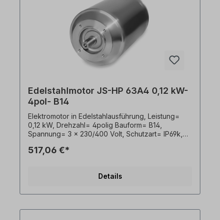
Edelstahlmotor JS-HP 63A4 0,12 kW-
4pol- B14
Elektromotor in Edelstahlausführung, Leistung=
0,12 kW, Drehzahl= 4polig Bauform= B14,
Spannung= 3 x 230/400 Volt, Schutzart= IP69k,
Temperaturfühler= PTO, Gewicht= 8,7kg, Welle=
517,06 €*
11 x 23 mm, Kabelausgang hygienisch,
Frequenzumrichter geeignet, Gemäß VDE 0105
bzw. IEC 364 sind alle Arbeiten am
Details
Elektroantrieb nur von qualifiziertem Fachpersonal
durchzuführen. Alle Produktfotos sind
unverbindliche Beispiele!Wichtige Hinweise Bei
diesem Antrieb handelt es sich um eine
Sonderanfertigung. Ein Rücktritt oder Widerruf