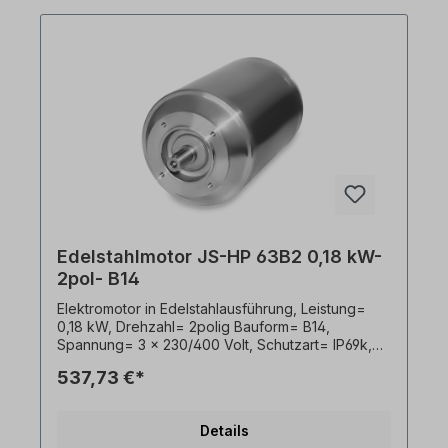
diesem Antrieb handelt es sich um eine
Sonderanfertigung. Ein Rücktritt oder Widerruf
vom Kauf ist ausgeschlossen!Alle Produktfotos
sind unverbindliche Beispiele! Technische
Änderungen vorbehalten.
Edelstahlmotor JS-HP 63B2 0,18 kW-
2pol- B14
Elektromotor in Edelstahlausführung, Leistung=
0,18 kW, Drehzahl= 2polig Bauform= B14,
Spannung= 3 x 230/400 Volt, Schutzart= IP69k,
Temperaturfühler= PTO, Gewicht= 10kg, Welle= 11
537,73 €*
x 23 mm, Kabelausgang hygienisch,
Frequenzumrichter geeignet, Gemäß VDE 0105
bzw. IEC 364 sind alle Arbeiten am
Details
Elektroantrieb nur von qualifiziertem Fachpersonal