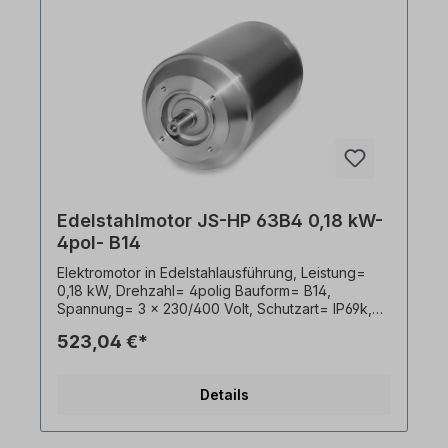
vom Kauf ist ausgeschlossen!Alle Produktfotos
sind unverbindliche Beispiele! Technische
Änderungen vorbehalten.
Edelstahlmotor JS-HP 63B4 0,18 kW-
4pol- B14
Elektromotor in Edelstahlausführung, Leistung=
0,18 kW, Drehzahl= 4polig Bauform= B14,
Spannung= 3 x 230/400 Volt, Schutzart= IP69k,
Temperaturfühler= PTO, Gewicht= 10kg, Welle= 11
523,04 €*
x 23 mm, Kabelausgang hygienisch,
Frequenzumrichter geeignet, Gemäß VDE 0105
bzw. IEC 364 sind alle Arbeiten am
Details
Elektroantrieb nur von qualifiziertem Fachpersonal
durchzuführen. Alle Produktfotos sind
unverbindliche Beispiele!Wichtige Hinweise Bei