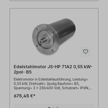
unverbindliche Beispiele!Wichtige Hinweise Bei
diesem Antrieb handelt es sich um eine
Sonderanfertigung. Ein Rücktritt oder Widerruf
vom Kauf ist ausgeschlossen!Alle Produktfotos
sind unverbindliche Beispiele! Technische
Änderungen vorbehalten.
Edelstahlmotor JS-HP 71A2 0,55 kW-
2pol- B5
Elektromotor in Edelstahlausführung, Leistung=
0,55 kW, Drehzahl= 2polig Bauform= B5,
Spannung= 3 x 230/400 Volt, Schutzart= IP69k,
Temperaturfühler= PTO, Gewicht= 21,0kg, Welle=
675,45 €*
19 x 40 mm, Kabelausgang hygienisch,
Frequenzumrichter geeignet, Gemäß VDE 0105
bzw. IEC 364 sind alle Arbeiten am