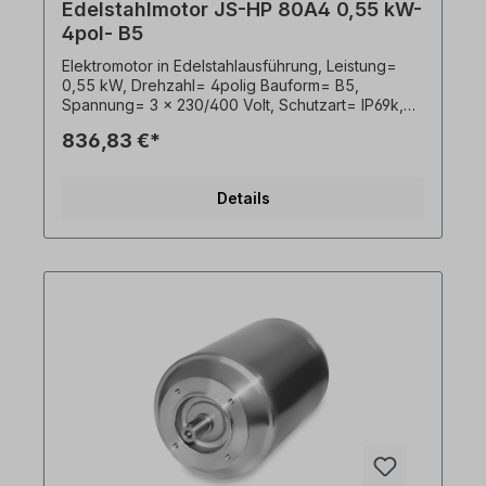
Edelstahlmotor JS-HP 80A4 0,55 kW-
4pol- B5
Elektromotor in Edelstahlausführung, Leistung=
0,55 kW, Drehzahl= 4polig Bauform= B5,
Spannung= 3 x 230/400 Volt, Schutzart= IP69k,
Temperaturfühler= PTO, Gewicht= 21,0kg, Welle=
836,83 €*
19 x 40 mm, Kabelausgang hygienisch,
Frequenzumrichter geeignet, Gemäß VDE 0105
bzw. IEC 364 sind alle Arbeiten am
Details
Elektroantrieb nur von qualifiziertem Fachpersonal
durchzuführen. Alle Produktfotos sind
unverbindliche Beispiele!Wichtige Hinweise Bei
diesem Antrieb handelt es sich um eine
Sonderanfertigung. Ein Rücktritt oder Widerruf
vom Kauf ist ausgeschlossen!Alle Produktfotos
sind unverbindliche Beispiele! Technische
Änderungen vorbehalten.