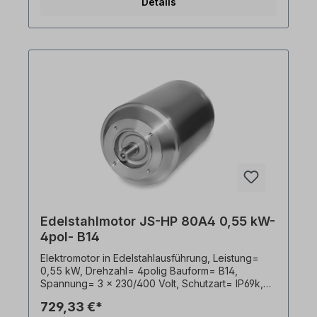
Details
Elektroantrieb nur von qualifiziertem Fachpersonal
durchzuführen. Alle Produktfotos sind
unverbindliche Beispiele!Wichtige Hinweise Bei
diesem Antrieb handelt es sich um eine
Sonderanfertigung. Ein Rücktritt oder Widerruf
vom Kauf ist ausgeschlossen!Alle Produktfotos
sind unverbindliche Beispiele! Technische
Änderungen vorbehalten.
Edelstahlmotor JS-HP 80A4 0,55 kW-
4pol- B14
Elektromotor in Edelstahlausführung, Leistung=
0,55 kW, Drehzahl= 4polig Bauform= B14,
Spannung= 3 x 230/400 Volt, Schutzart= IP69k,
Temperaturfühler= PTO, Gewicht= 19kg, Welle=
729,33 €*
19 x 40 mm, Kabelausgang hygienisch,