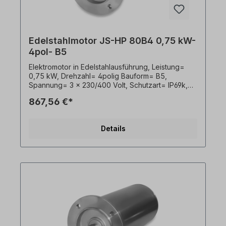
Edelstahlmotor JS-HP 80B4 0,75 kW-
4pol- B5
Elektromotor in Edelstahlausführung, Leistung=
0,75 kW, Drehzahl= 4polig Bauform= B5,
Spannung= 3 x 230/400 Volt, Schutzart= IP69k,
Temperaturfühler= PTO, Gewicht= 24kg, Welle=
867,56 €*
19 x 40 mm, Kabelausgang hygienisch,
Frequenzumrichter geeignet, Gemäß VDE 0105
bzw. IEC 364 sind alle Arbeiten am
Details
Elektroantrieb nur von qualifiziertem Fachpersonal
durchzuführen. Alle Produktfotos sind
unverbindliche Beispiele!Wichtige Hinweise Bei
diesem Antrieb handelt es sich um eine
Sonderanfertigung. Ein Rücktritt oder Widerruf
vom Kauf ist ausgeschlossen!Alle Produktfotos
sind unverbindliche Beispiele! Technische
Änderungen vorbehalten.