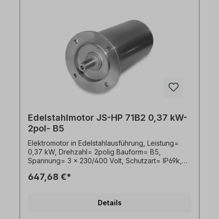
Sonderanfertigung. Ein Rücktritt oder Widerruf
vom Kauf ist ausgeschlossen!Alle Produktfotos
sind unverbindliche Beispiele! Technische
Änderungen vorbehalten.
Edelstahlmotor JS-HP 71B2 0,37 kW-
2pol- B5
Elektromotor in Edelstahlausführung, Leistung=
0,37 kW, Drehzahl= 2polig Bauform= B5,
Spannung= 3 x 230/400 Volt, Schutzart= IP69k,
Temperaturfühler= PTO, Gewicht= 14,4kg, Welle=
647,68 €*
14 x 30 mm, Kabelausgang hygienisch,
Frequenzumrichter geeignet, Gemäß VDE 0105
bzw. IEC 364 sind alle Arbeiten am
Details
Elektroantrieb nur von qualifiziertem Fachpersonal
durchzuführen. Alle Produktfotos sind