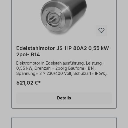
Edelstahlmotor JS-HP 80A2 0,55 kW-
2pol- B14
Elektromotor in Edelstahlausführung, Leistung=
0,55 kW, Drehzahl= 2polig Bauform= B14,
Spannung= 3 x 230/400 Volt, Schutzart= IP69k,
Temperaturfühler= PTO, Gewicht= 19kg, Welle=
621,02 €*
19 x 40 mm, Kabelausgang hygienisch,
Frequenzumrichter geeignet, Gemäß VDE 0105
bzw. IEC 364 sind alle Arbeiten am
Details
Elektroantrieb nur von qualifiziertem Fachpersonal
durchzuführen. Alle Produktfotos sind
unverbindliche Beispiele!Wichtige Hinweise Bei
diesem Antrieb handelt es sich um eine
Sonderanfertigung. Ein Rücktritt oder Widerruf
vom Kauf ist ausgeschlossen!Alle Produktfotos