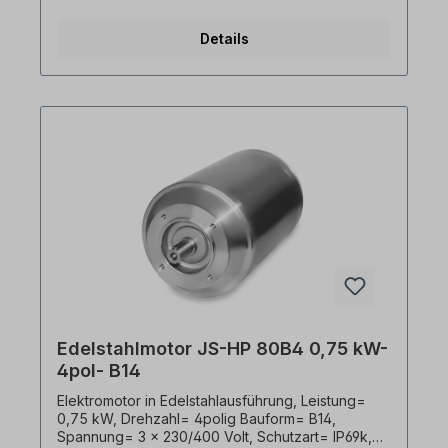
Frequenzumrichter geeignet, Gemäß VDE 0105
bzw. IEC 364 sind alle Arbeiten am
Details
Elektroantrieb nur von qualifiziertem Fachpersonal
durchzuführen. Alle Produktfotos sind
unverbindliche Beispiele!Wichtige Hinweise Bei
diesem Antrieb handelt es sich um eine
Sonderanfertigung. Ein Rücktritt oder Widerruf
vom Kauf ist ausgeschlossen!Alle Produktfotos
sind unverbindliche Beispiele! Technische
Änderungen vorbehalten.
Edelstahlmotor JS-HP 80B4 0,75 kW-
4pol- B14
Elektromotor in Edelstahlausführung, Leistung=
0,75 kW, Drehzahl= 4polig Bauform= B14,
Spannung= 3 x 230/400 Volt, Schutzart= IP69k,