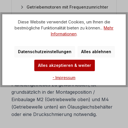
Getriebemotoren mit Frequenzumrichter
Diese Website verwendet Cookies, um Ihnen die
FAQ Frequenzumrichter
bestmögliche Funktionalität bieten zu können...
Mehr
Informationen
.
4. Wann benötigt ein
Datenschutzeinstellungen
Alles ablehnen
Planetengetriebe einen
Ölausgleichsbehälter?
Alles akzeptieren & weiter
Um eine ausreichende Schmierung des
- Impressum
Planetengetriebes zu gewährleisten, ist
grundsätzlich in der Montageposition /
Einbaulage M2 (Getriebewelle oben) und M4
(Getriebewelle unten) ein Ölausgleichsbehälter
oder eine Druckschmierung notwendig.