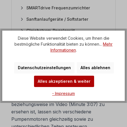
SMARTdrive Frequenzumrichter
Sanftanlaufgeräte / Softstarter
Gleichstrom-Regelgerät
Diese Website verwendet Cookies, um Ihnen die
bestmögliche Funktionalität bieten zu können...
Mehr
Informationen
.
4. Lassen sich mehrere
Pumpen beim H100
Datenschutzeinstellungen
Alles ablehnen
Umrichter ansteuern?
Alles akzeptieren & weiter
Der H100 Frequenzumrichter hat neben vielen
besonderen Eigenschaften eine "Multi Motor
- Impressum
Control" Funktion. Wie auf dem Bild
beziehungsweise im Video (Minute 3:07) zu
ersehen ist, lassen sich verschiedene
Pumpenmotoren gleichzeitig sowie zu
unterschiedlichen Zeiten ansteuern.