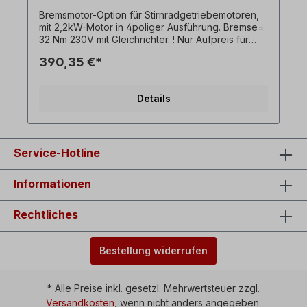
Bremsmotor-Option für Stirnradgetriebemotoren,
mit 2,2kW-Motor in 4poliger Ausführung. Bremse=
32 Nm 230V mit Gleichrichter. ! Nur Aufpreis für
Bremsmotor und nur in Verbindung mit
390,35 €*
zugehörigem Drehstromgetriebemotor erhältlich !
Alle Produktfotos sind unverbindliche Beispiele!
Technische Änderungen vorbehalten.
Details
Service-Hotline
Informationen
Rechtliches
Bestellung widerrufen
* Alle Preise inkl. gesetzl. Mehrwertsteuer zzgl.
Versandkosten
, wenn nicht anders angegeben.