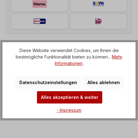
Diese Website verwendet Cookies, um Ihnen die
Beschreibung
bestmögliche Funktionalität bieten zu können...
Mehr
Stirnradgetriebemotor (Getriebe mit IEC-Flansch
Informationen
.
zum Elektromotor), Spannung= 3 x 230/400 V-50
Hz, 3 x 265/460 V-60 Hz (± 5%…
Mehr
Datenschutzeinstellungen
Alles ablehnen
Eigenschaften
Alles akzeptieren & weiter
Downloads
- Impressum