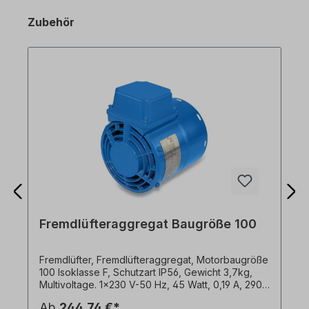
Zubehör
Fremdlüfteraggregat Baugröße 100
Fremdlüfter, Fremdlüfteraggregat, Motorbaugröße
100 Isoklasse F, Schutzart IP56, Gewicht 3,7kg,
Multivoltage. 1x230 V-50 Hz, 45 Watt, 0,19 A, 2900
Upm, 142 m3/h, Kondensator 3µF1x240 V-60 Hz,
Ab
244,74 €*