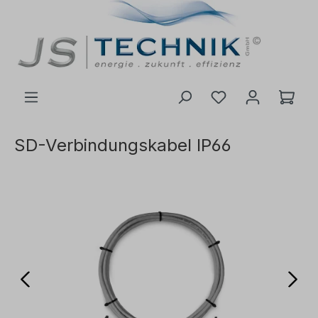
inhalt springen
SD-Verbindungskabel IP66