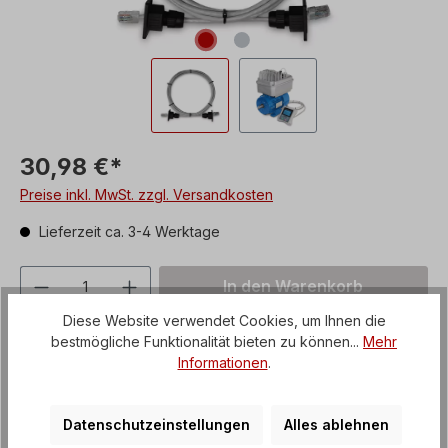
30,98 €*
Preise inkl. MwSt. zzgl. Versandkosten
Lieferzeit ca. 3-4 Werktage
Produkt Anzahl: Gib den gewünschten We
In den Warenkorb
Diese Website verwendet Cookies, um Ihnen die
Zum Merkzettel hinzufügen
bestmögliche Funktionalität bieten zu können...
Mehr
Produktnummer:
SD-Remotekabel-IP66
Informationen
.
Versandgebühren:
Artikel + Verpackung
Datenschutzeinstellungen
Alles ablehnen