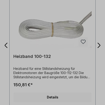
Heizband 100-132
Heizband für eine Stillstandsheizung für
Elektromotoren der Baugröße 100-112-132 Die
Stillstandsheizung wird eingestetzt, um die Bildung
von Kondensfeuchtigkeit in Betriebspausen zu
150,81 €*
verhindern.
Details