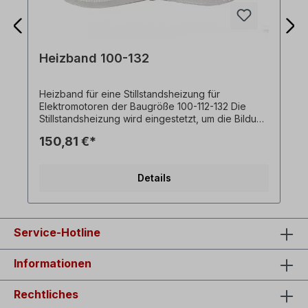
Heizband 100-132
Heizband für eine Stillstandsheizung für
Elektromotoren der Baugröße 100-112-132 Die
Stillstandsheizung wird eingestetzt, um die Bildung
von Kondensfeuchtigkeit in Betriebspausen zu
150,81 €*
verhindern.
Details
Service-Hotline
Informationen
Rechtliches