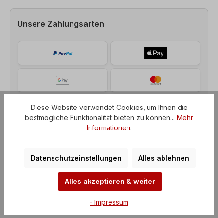
Unsere Zahlungsarten
Diese Website verwendet Cookies, um Ihnen die
bestmögliche Funktionalität bieten zu können...
Mehr
Informationen
.
Datenschutzeinstellungen
Alles ablehnen
Beschreibung
Alles akzeptieren & weiter
Wechselstrommotor, Einphasenmotor mit Betriebs-
- Impressum
u. Anlaufkondensator Leistung= 3,7 kW, Drehzahl=