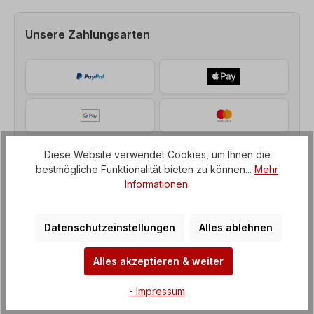
Unsere Zahlungsarten
Diese Website verwendet Cookies, um Ihnen die
bestmögliche Funktionalität bieten zu können...
Mehr
Informationen
.
Datenschutzeinstellungen
Alles ablehnen
Beschreibung
Alles akzeptieren & weiter
Wechselstrommotor, Einphasenmotor mit Betriebs-
- Impressum
u. Anlaufkondensator Leistung= 3,7 kW, Drehzahl=