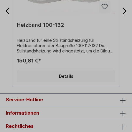
Heizband 100-132
Heizband für eine Stillstandsheizung für
Elektromotoren der Baugröße 100-112-132 Die
Stillstandsheizung wird eingestetzt, um die Bildung
von Kondensfeuchtigkeit in Betriebspausen zu
150,81 €*
verhindern.
Details
Service-Hotline
Informationen
Rechtliches