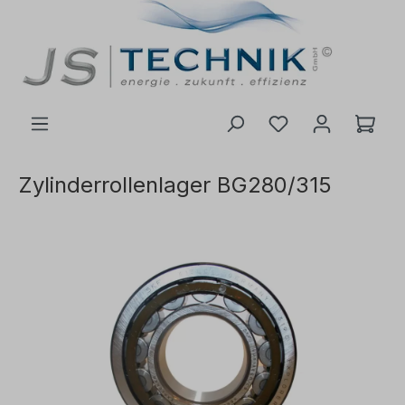
inhalt springen
Zylinderrollenlager BG280/315