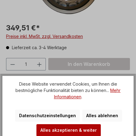
349,51 €*
Preise inkl. MwSt. zzgl. Versandkosten
Lieferzeit ca. 3-4 Werktage
Produkt Anzahl: Gib den gewünschten We
In den Warenkorb
Zum Merkzettel hinzufügen
Diese Website verwendet Cookies, um Ihnen die
Produktnummer:
Z63162RSC3
bestmögliche Funktionalität bieten zu können...
Mehr
Informationen
.
Unsere Zahlungsarten
Datenschutzeinstellungen
Alles ablehnen
Alles akzeptieren & weiter