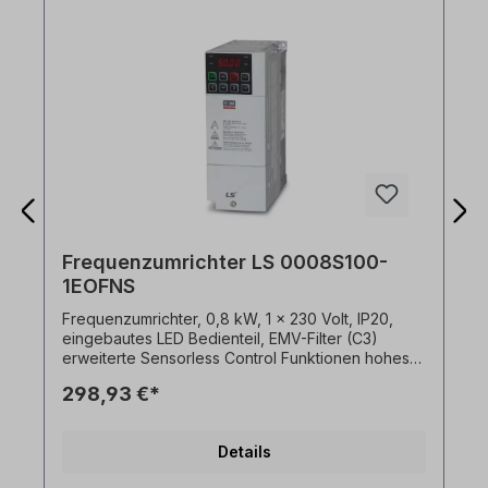
Frequenzumrichter LS 0008S100-
1EOFNS
Frequenzumrichter, 0,8 kW, 1 x 230 Volt, IP20,
eingebautes LED Bedienteil, EMV-Filter (C3)
erweiterte Sensorless Control Funktionen hohes
Startmoment von 200% schon bei 0.5 Hz hohe
298,93 €*
Leistungsdichte, kompakte Abmessungen,
Durchsteckmontage integrierter EMV-Filter (C3)
Einhaltung der globalen Normen CE, UL, cUL
Details
Einsatz Heavy Duty 150% während 1 min oder
Normal Duty 120% während 1 min Autotuning-