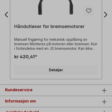
Håndutløser for bremsemotorer
Manuell frigjøring for mekanisk opplåsing av
bremsen Monteres på motoren eller bremsen. Kun
i forbindelse med en JS bremsemotor. Kan ikke
bestilles enkeltvis! Alle produktbilder er
kr 420,41*
uforpliktende eksempler! Med forbehold om
tekniske endringer.
Detaljer
Kundeservice
Informasjon om