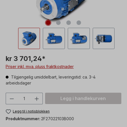
kr 3 701,24*
Priser inkl. mva. pluss fraktkostnader
Tilgjengelig umiddelbart, leveringstid: ca. 3-4
arbeidsdager
Produktmengde: Skriv inn ønsket verdi, 
Legg i handlekurven
Legg til i notisblokken
Produktnummer:
2F27022103B000