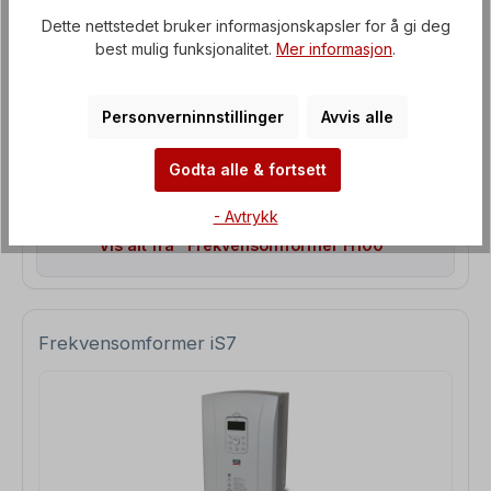
1. Hvilke omformere egner seg for drift med
Dette nettstedet bruker informasjonskapsler for å gi deg
pumpeventilator?
best mulig funksjonalitet.
Mer informasjon
.
2. Hvorfor er det ekstra frekvensomformere for
pumper + vifter?
Personverninnstillinger
Avvis alle
3. Hva er dimensjonene til frekvensomformeren H100?
Godta alle & fortsett
4. Kan flere pumper styres med H100-omformeren?
- Avtrykk
Vis alt fra "Frekvensomformer H100"
Frekvensomformer iS7