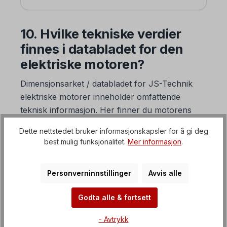
10. Hvilke tekniske verdier
finnes i databladet for den
elektriske motoren?
Dimensjonsarket / databladet for JS-Technik
elektriske motorer inneholder omfattende
teknisk informasjon. Her finner du motorens
generelle dimensjoner og omfattende teknisk
Dette nettstedet bruker informasjonskapsler for å gi deg
informasjon. Denne informasjonen er tilgjengelig
best mulig funksjonalitet.
Mer informasjon
.
på tysk og engelsk.
Personverninnstillinger
Avvis alle
Godta alle & fortsett
- Avtrykk