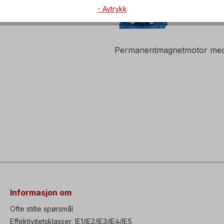
- Avtrykk
Permanentmagnetmotor med
Informasjon om
Ofte stilte spørsmål
Effektivitetsklasser: IE1/IE2/IE3/IE4/IE5