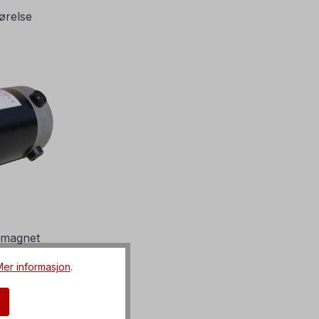
førelse
 magnet
er informasjon
.