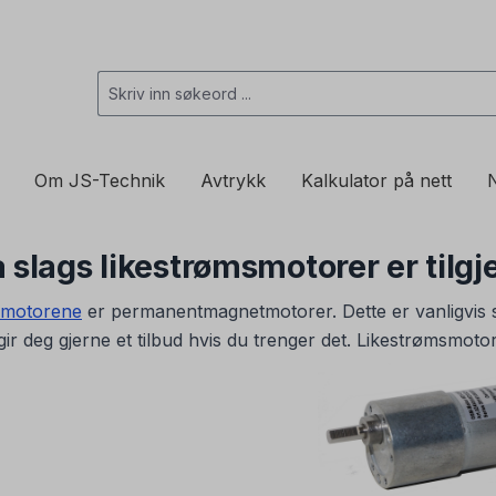
Om JS-Technik
Avtrykk
Kalkulator på nett
N
 slags likestrømsmotorer er tilgj
smotorene
er permanentmagnetmotorer. Dette er vanligvis s
 gir deg gjerne et tilbud hvis du trenger det. Likestrømsmot