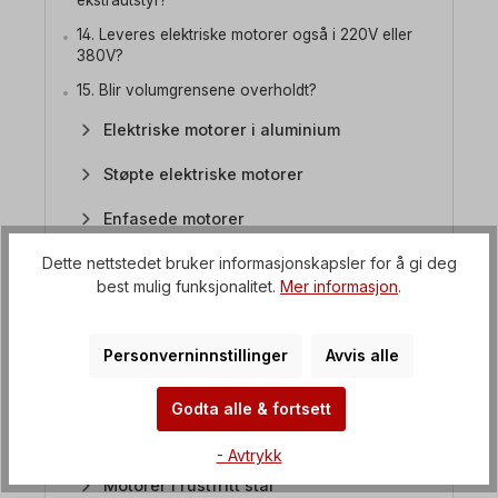
ekstrautstyr?
14. Leveres elektriske motorer også i 220V eller
380V?
15. Blir volumgrensene overholdt?
Elektriske motorer i aluminium
Støpte elektriske motorer
Enfasede motorer
Dette nettstedet bruker informasjonskapsler for å gi deg
Polskiftende elektriske motorer
best mulig funksjonalitet.
Mer informasjon
.
IP23 elektriske motorer
Bremsemotorer
Personverninnstillinger
Avvis alle
Sirkelsagmotorer
Godta alle & fortsett
Atex-motorer
- Avtrykk
Motorer i rustfritt stål