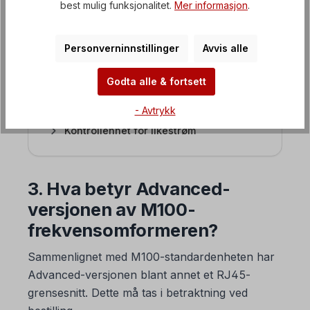
best mulig funksjonalitet.
Mer informasjon
.
Frekvensomformer iS7
EASYdrive frekvensomformer
Personverninnstillinger
Avvis alle
SMARTdrive frekvensomformer
Godta alle & fortsett
Mykstarter / mykstarter
- Avtrykk
Kontrollenhet for likestrøm
3. Hva betyr Advanced-
versjonen av M100-
frekvensomformeren?
Sammenlignet med M100-standardenheten har
Advanced-versjonen blant annet et RJ45-
grensesnitt. Dette må tas i betraktning ved