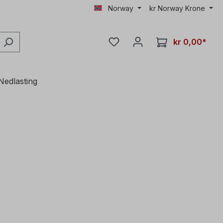
Norway
kr
Norway Krone
kr 0,00*
Nedlasting