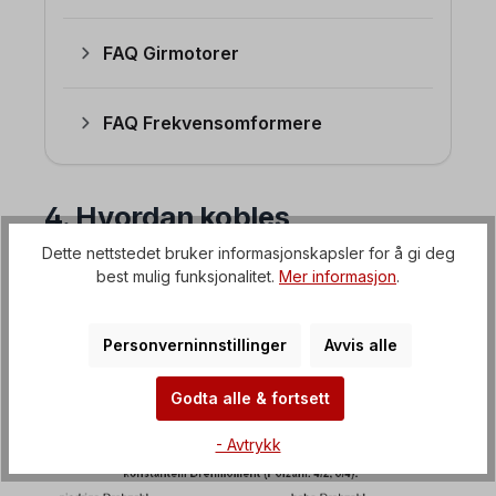
FAQ Girmotorer
FAQ Frekvensomformere
4. Hvordan kobles
polskiftende motorer til?
Dette nettstedet bruker informasjonskapsler for å gi deg
best mulig funksjonalitet.
Mer informasjon
.
Polskiftende motorer finnes i en rekke
forskjellige utførelser og kretser. Følgende
Personverninnstillinger
Avvis alle
diagram viser
koblingsskjemaene
for de
vanligste variantene av Dahlander-motorer og
Godta alle & fortsett
motorer med to viklinger.
- Avtrykk