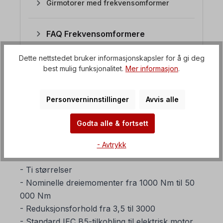
Girmotorer med frekvensomformer
FAQ Frekvensomformere
Dette nettstedet bruker informasjonskapsler for å gi deg
best mulig funksjonalitet.
Mer informasjon
.
1. Hvilke spesielle egenskaper
har planetgirkassene?
Personverninnstillinger
Avvis alle
Planetgirkassene er tilgjengelige opp til 75 kW
og brukes i dag på en rekke områder med
Godta alle & fortsett
høye krav til dreiemoment og kompakt design.
- Avtrykk
Planetgirmotorer opp til 50 000 Nm
- Ti størrelser
- Nominelle dreiemomenter fra 1000 Nm til 50
000 Nm
- Reduksjonsforhold fra 3,5 til 3000
- Standard IEC B5-tilkobling til elektrisk motor