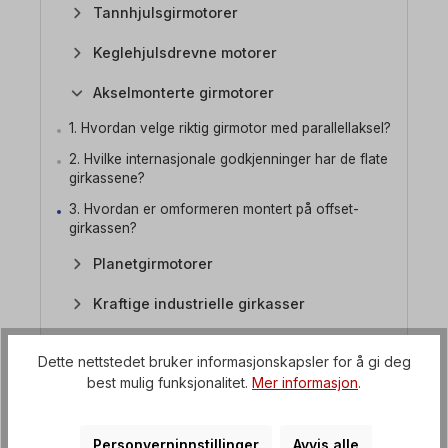
Tannhjulsgirmotorer
Keglehjulsdrevne motorer
Akselmonterte girmotorer
1. Hvordan velge riktig girmotor med parallellaksel?
2. Hvilke internasjonale godkjenninger har de flate
girkassene?
3. Hvordan er omformeren montert på offset-
girkassen?
Planetgirmotorer
Kraftige industrielle girkasser
Girkasse med mekanisk
Dette nettstedet bruker informasjonskapsler for å gi deg
hastighetskontroll
best mulig funksjonalitet.
Mer informasjon
.
Girmotorer med frekvensomformer
Personverninnstillinger
Avvis alle