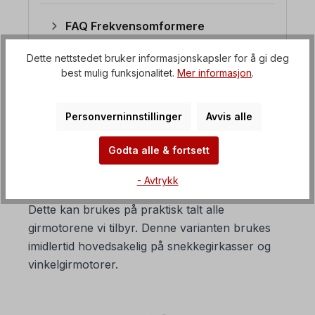
FAQ Frekvensomformere
Dette nettstedet bruker informasjonskapsler for å gi deg
best mulig funksjonalitet.
Mer informasjon
.
2. Hvilke girkasser egner seg
for mekanisk
Personverninnstillinger
Avvis alle
turtallsregulering?
Godta alle & fortsett
En mekanisk hastighetsregulator er en girkasse
med variabel hastighet som monteres mellom
- Avtrykk
selve girkassen og den elektriske motoren.
Dette kan brukes på praktisk talt alle
girmotorene vi tilbyr. Denne varianten brukes
imidlertid hovedsakelig på snekkegirkasser og
vinkelgirmotorer.