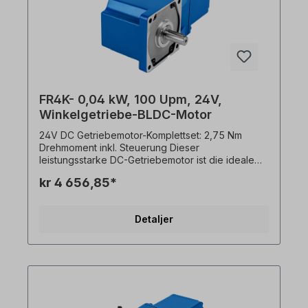
FR4K- 0,04 kW, 100 Upm, 24V,
Winkelgetriebe-BLDC-Motor
24V DC Getriebemotor-Komplettset: 2,75 Nm
Drehmoment inkl. Steuerung Dieser
leistungsstarke DC-Getriebemotor ist die ideale
Lösung für anspruchsvolle
kr 4 656,85*
Automatisierungsanwendungen, die einen
zuverlässigen Dauerbetrieb (S1) erfordern. Das
Komplettpaket wird inklusive abgestimmter
Detaljer
Motorsteuerung und Bedienfeld geliefert,
wodurch eine schnelle Inbetriebnahme ermöglicht
wird. Das System ist auf Langlebigkeit ausgelegt
und wird ab Werk bereits mit einer Ölfüllung
geliefert. Technische Spezifikationen Merkmal
Wert Spannung24 V DC Drehmoment2,75 Nm
Drehzahl100 Upm Getriebeübersetzung (i)30:1