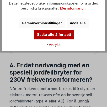
Dette nettstedet bruker informasjonskapsler for å gi deg
Frekvensomformer iS7
best mulig funksjonalitet.
Mer informasjon
.
EASYdrive frekvensomformer
Personverninnstillinger
Avvis alle
SMARTdrive frekvensomformer
Godta alle & fortsett
Mykstarter / mykstarter
- Avtrykk
Kontrollenhet for likestrøm
4. Er det nødvendig med en
spesiell jordfeilbryter for
230V frekvensomformeren?
Når en frekvensomformer brukes til å styre en
elektrisk motor, utløses ofte en konvensjonell
jordfeilbryter (type A eller AC). For å unngå