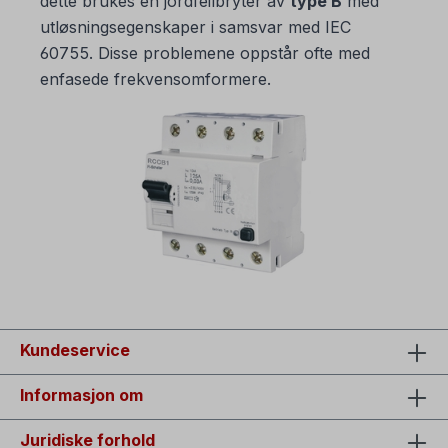
dette brukes en jordfeilbryter av
type B
med
utløsningsegenskaper i samsvar med IEC
60755. Disse problemene oppstår ofte med
enfasede frekvensomformere.
Kundeservice
Informasjon om
Juridiske forhold