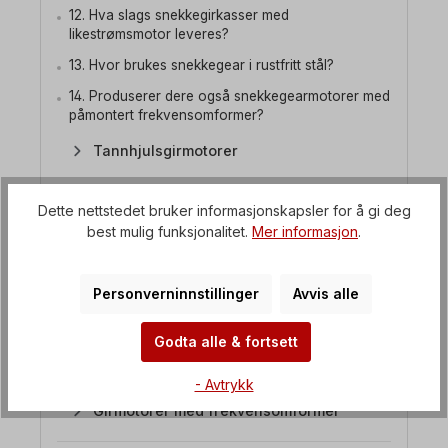
12. Hva slags snekkegirkasser med
likestrømsmotor leveres?
13. Hvor brukes snekkegear i rustfritt stål?
14. Produserer dere også snekkegearmotorer med
påmontert frekvensomformer?
Tannhjulsgirmotorer
Keglehjulsdrevne motorer
Dette nettstedet bruker informasjonskapsler for å gi deg
Akselmonterte girmotorer
best mulig funksjonalitet.
Mer informasjon
.
Planetgirmotorer
Personverninnstillinger
Avvis alle
Kraftige industrielle girkasser
Godta alle & fortsett
Girkasse med mekanisk
hastighetskontroll
- Avtrykk
Girmotorer med frekvensomformer