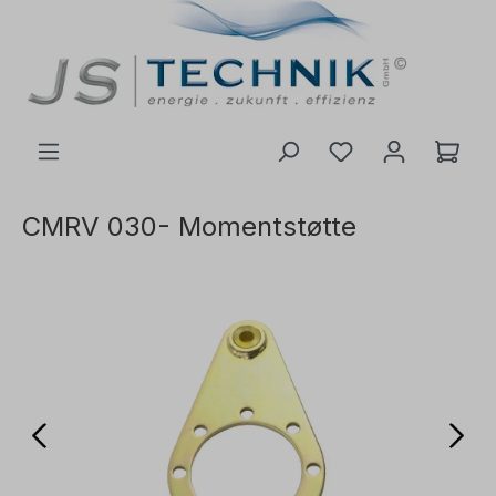
 hovedinnhold
CMRV 030- Momentstøtte