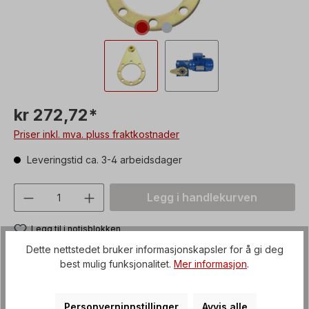
kr 272,72*
Priser inkl. mva. pluss fraktkostnader
Leveringstid ca. 3-4 arbeidsdager
Produktmengde: Skriv inn ønsket verdi, 
Legg i handlekurven
Legg til i notisblokken
Produktnummer:
CDS03
Dette nettstedet bruker informasjonskapsler for å gi deg
best mulig funksjonalitet.
Mer informasjon
.
Fraktkostnader
Artikkel + emballasje
Personverninnstillinger
Avvis alle