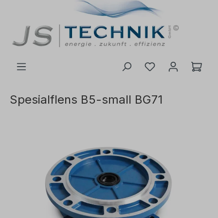
 hovedinnhold
Spesialflens B5-small BG71