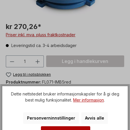
kr 270,26*
Priser inkl. mva. pluss fraktkostnader
Leveringstid ca. 3-4 arbeidsdager
Produktmengde: Skriv inn ønsket verdi, 
Legg i handlekurven
Legg til i notisblokken
Produktnummer:
FL071-IMB5red
Fraktkostnader
Artikkel + emballasje
Dette nettstedet bruker informasjonskapsler for å gi deg
best mulig funksjonalitet.
Mer informasjon
.
customFields.custom_hinweis
! ikke tilgjengelig enkeltvis !
Personverninnstillinger
Avvis alle
Payment Methods