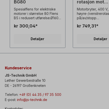
BG80
rotasjon mot
urviseren/med
Spesialflens for elektriske
Motorbryter, 400 V,
urviseren, av/
motorer i størrelse 80 Flens
høyre-/venstrerotas
stopp
B5 i redusert utførelse.Ø160
på/av/stopp
x 110 x 130 mm, (P x N x
Rotasjonsretning=h
kr 300,04*
kr 749,31*
M)Bore=4 x Ø10mm
stre (kan bare betj
Spesialflensene passer ikke
motoren står stille)
til motorer i redusert
av, hurtigstopp,
Detaljer
Detaljer
størrelse! ! kun tilleggsavgift
låsbarMotorspenni
ved bytte - ikke tilgjengelig
400 V Motorstrøm=o
enkeltvis !
A (4 kW med 4-pole
motor)Krets=under
sutløserKabellengde 
motor=ca. 70 cm m
kabelsko 70 cm me
Kundeservice
kabelskoKapsling=
ylenKapslingsklass
JS-Technik GmbH
Plugg=CEE 16A, 5-p
Lether Gewerbestraße 10
400VDimensjoner=1
DE - 26197 Großenkneten
112 mmVekt=550g 
ingen motorsikring i
Telefon:
+49 (0) 44 35 / 97 35 500
E-post:
info@js-technik.de
Kontortider: