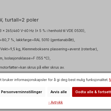
, turtall=2 poler
x 265/460 V-60 Hz (± 5 % i henhold til VDE 0530),
=80,7 %, lakkfarge=RAL 5010 (gentianablått),
 Vekt=9,5 kg, Klemmeboksens plassering=øverst (roterbar),
m, Isolasjonsklasse=F (155 °C),
 motorføtter=kan skrus på eller skrus av.
 begge rotasjonsretninger.
t bruker informasjonskapsler for å gi deg best mulig funksjonalitet.
M
 drivenheten kun utføres av kvalifisert personell
Personverninnstillinger
Avvis alle
Godta alle & fortsett
vennligst send oss en forespørsel.
- Avtrykk
oduktbilder er uforpliktende eksempler!