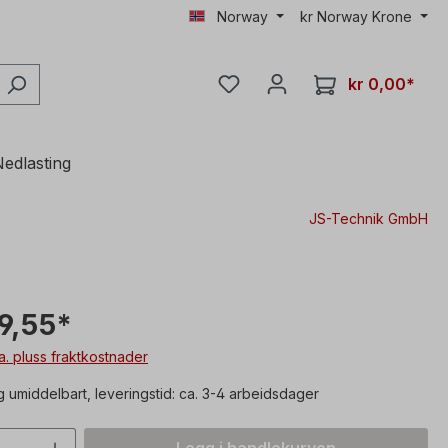
Norway
kr
Norway Krone
kr 0,00*
edlasting
JS-Technik GmbH
99,55*
va. pluss fraktkostnader
g umiddelbart, leveringstid: ca. 3-4 arbeidsdager
mengde: Skriv inn ønsket verdi, eller b