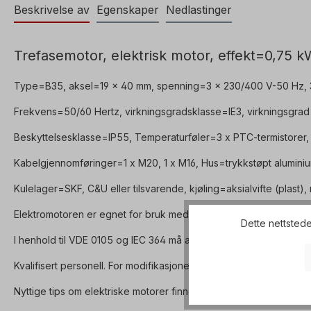
Beskrivelse av
Egenskaper
Nedlastinger
Trefasemotor, elektrisk motor, effekt=0,75 kW
Type=B35, aksel=19 x 40 mm, spenning=3 x 230/400 V-50 Hz, 3 
Frekvens=50/60 Hertz, virkningsgradsklasse=IE3, virkningsgrad
Beskyttelsesklasse=IP55, Temperaturføler=3 x PTC-termistorer,
Kabelgjennomføringer=1 x M20, 1 x M16, Hus=trykkstøpt aluminiu
Kulelager=SKF, C&U eller tilsvarende, kjøling=aksialvifte (plast),
Elektromotoren er egnet for bruk med frekvensomformere og for
Dette nettstede
I henhold til VDE 0105 og IEC 364 må alt arbeid på den elektriske
Kvalifisert personell. For modifikasjoner eller spesialutførelser, 
Nyttige tips om elektriske motorer finner du i
FAQ-delen
. Alle pr