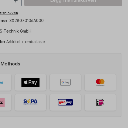
Legg i handlekurven
notisblokken
mer:
3X28070106A000
S-Technik GmbH
der
Artikkel + emballasje
 Methods