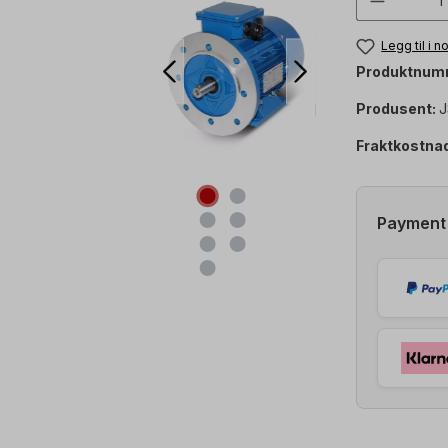
Legg til i 
Produktnum
Produsent:
J
Fraktkostna
Payment