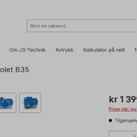
Om JS-Technik
Avtrykk
Kalkulator på nett
N
olet B35
kr 1 3
Priser inkl. m
Tilgjengeli
Produkt