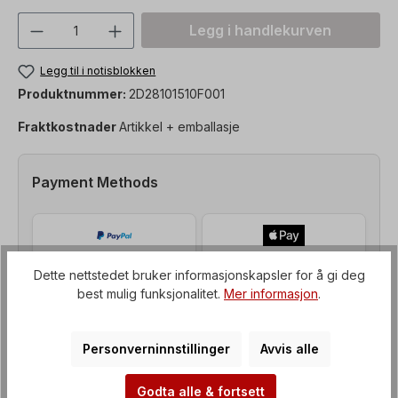
Produktmengde: Skriv inn ønsket verdi, 
Legg i handlekurven
Legg til i notisblokken
Produktnummer:
2D28101510F001
Fraktkostnader
Artikkel + emballasje
Payment Methods
Dette nettstedet bruker informasjonskapsler for å gi deg
best mulig funksjonalitet.
Mer informasjon
.
Personverninnstillinger
Avvis alle
Godta alle & fortsett