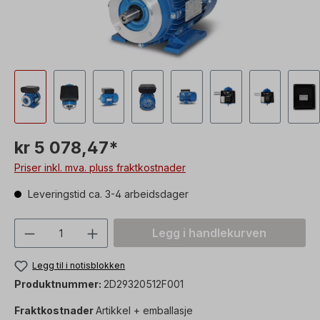
kr 5 078,47*
Priser inkl. mva. pluss fraktkostnader
Leveringstid ca. 3-4 arbeidsdager
Produktmengde: Skriv inn ønsket verdi, 
Legg i handlekurven
Legg til i notisblokken
Produktnummer:
2D29320512F001
Fraktkostnader
Artikkel + emballasje