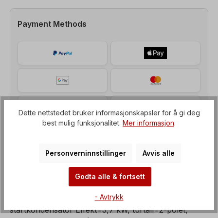
Payment Methods
Dette nettstedet bruker informasjonskapsler for å gi deg
best mulig funksjonalitet.
Mer informasjon
.
Personverninnstillinger
Avvis alle
Godta alle & fortsett
Beskrivelse av
- Avtrykk
AC-motor, enfaset motor med drifts- og
startkondensator Effekt=3,7 kW, turtall=2-polet,