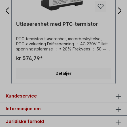
Utløserenhet med PTC-termistor
PTC-termistorutløserenhet, motorbeskyttelse,
PTC-evaluering Driftsspenning ： AC 220V Tillatt
spenningstoleranse ： ± 20% Frekvens ： 50 ～
60Hz Selvforbrugende strøm ： <0,8VA Tillatt
kr 574,79*
omgivelsestemperatur ： -30 ～ 70 ℃ Nominell
strøm av bryteren ： 7A Driftsmotstand ： 3KΩ (1 ±
10%) Gjenoppretting av motstand ： 1500 ～
Detaljer
1800Ω Vekt ： 0,2 kg
Kundeservice
Informasjon om
Juridiske forhold