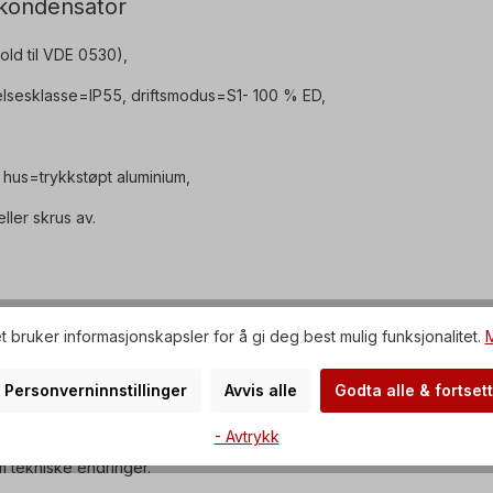
tkondensator
old til VDE 0530),
elsesklasse=IP55, driftsmodus=S1- 100 % ED,
 hus=trykkstøpt aluminium,
ller skrus av.
t bruker informasjonskapsler for å gi deg best mulig funksjonalitet.
M
- og driftskondensatoren.
urtallet er nådd.
Personverninnstillinger
Avvis alle
Godta alle & fortsett
or til feil og er ikke tillatt.
- Avtrykk
m tekniske endringer.