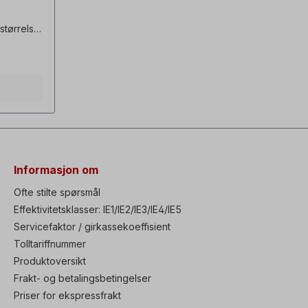
 størrelse
brukes til
e av
nder
Informasjon om
Ofte stilte spørsmål
Effektivitetsklasser: IE1/IE2/IE3/IE4/IE5
Servicefaktor / girkassekoeffisient
Tolltariffnummer
Produktoversikt
Frakt- og betalingsbetingelser
Priser for ekspressfrakt