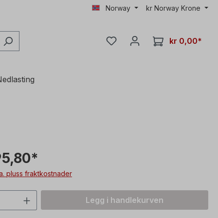
Norway
kr
Norway Krone
kr 0,00*
edlasting
95,80*
va. pluss fraktkostnader
mengde: Skriv inn ønsket verdi, eller b
Legg i handlekurven