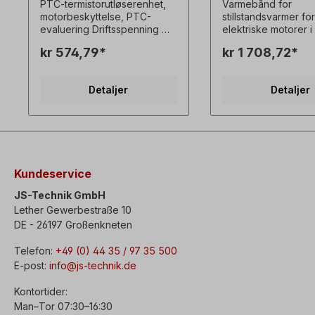
PTC-termistorutløserenhet,
Varmebånd for
motorbeskyttelse, PTC-
stillstandsvarmer for
evaluering Driftsspenning ：
elektriske motorer i
AC 220V Tillatt
100-112-132
kr 574,79*
kr 1 708,72*
spenningstoleranse ： ±
Stillstandsvarmeren 
20% Frekvens ： 50 ～ 60Hz
å forhindre dannels
Selvforbrugende strøm ：
kondensfuktighet u
Detaljer
Detaljer
<0,8VA Tillatt
driftspauser.
omgivelsestemperatur ： -30
～ 70 ℃ Nominell strøm av
bryteren ： 7A Driftsmotstand
： 3KΩ (1 ± 10%)
Gjenoppretting av motstand
： 1500 ～ 1800Ω Vekt ： 0,2
Kundeservice
kg
JS-Technik GmbH
Lether Gewerbestraße 10
DE - 26197 Großenkneten
Telefon:
+49 (0) 44 35 / 97 35 500
E-post:
info@js-technik.de
Kontortider:
Man–Tor 07:30–16:30