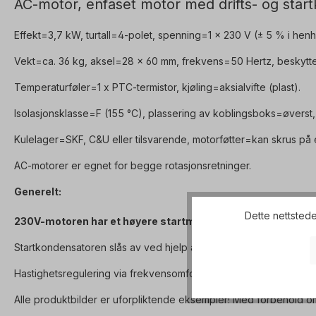
AC-motor, enfaset motor med drifts- og star
Effekt=3,7 kW, turtall=4-polet, spenning=1 x 230 V (± 5 % i henh
Vekt=ca. 36 kg, aksel=28 x 60 mm, frekvens=50 Hertz, beskytt
Temperaturføler=1 x PTC-termistor, kjøling=aksialvifte (plast).
Isolasjonsklasse=F (155 °C), plassering av koblingsboks=øverst,
Kulelager=SKF, C&U eller tilsvarende, motorføtter=kan skrus på e
AC-motorer er egnet for begge rotasjonsretninger.
Generelt:
Dette nettstede
230V-motoren har et høyere startmoment på grunn av start
Startkondensatoren slås av ved hjelp av en sentrifugalbryter når t
Hastighetsregulering via frekvensomformere eller lignende fører derf
Alle produktbilder er uforpliktende eksempler! Med forbehold o