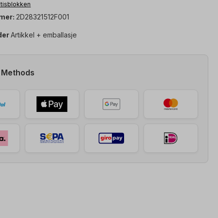
notisblokken
mer:
2D28321512F001
der
Artikkel + emballasje
 Methods