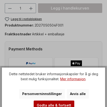
Produktmengde: Skriv inn ønsket verdi, 
Legg i handlekurven
Legg til i notisblokken
Produktnummer:
2D27050504F001
Fraktkostnader
Artikkel + emballasje
Payment Methods
Dette nettstedet bruker informasjonskapsler for å gi deg
best mulig funksjonalitet.
Mer informasjon
.
Personverninnstillinger
Avvis alle
Godta alle & fortsett