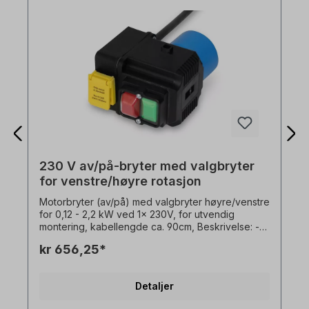
230 V av/på-bryter med valgbryter
for venstre/høyre rotasjon
Motorbryter (av/på) med valgbryter høyre/venstre
for 0,12 - 2,2 kW ved 1x 230V, for utvendig
montering, kabellengde ca. 90cm, Beskrivelse: -
underspenningsutløser,- koblingskapasitet 16 A -
kr 656,25*
1x230V,- omgivelsestemperatur -5°C til +40°C-
krageplugg 1x230 V. Omkobling av
rotasjonsretning kun når motoren står stille!
Detaljer